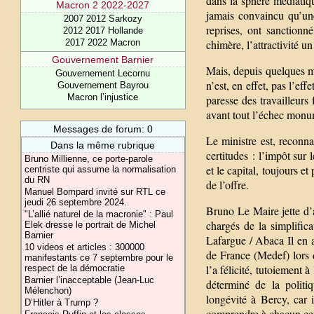
dans la sphère médiatiqu
Macron 2 2022-2027
jamais convaincu qu’une
2007 2012 Sarkozy
reprises, ont sanction
2012 2017 Hollande
chimère, l’attractivité u
2017 2022 Macron
Gouvernement Barnier
Mais, depuis quelques mo
Gouvernement Lecornu
n’est, en effet, pas l’e
Gouvernement Bayrou
Macron l’injustice
paresse des travailleurs
avant tout l’échec monu
Messages de forum: 0
Le ministre est, reconn
Dans la même rubrique
certitudes : l’impôt sur l
Bruno Millienne, ce porte-parole
et le capital, toujours et
centriste qui assume la normalisation
du RN
de l’offre.
Manuel Bompard invité sur RTL ce
jeudi 26 septembre 2024.
Bruno Le Maire jette d’
"L’allié naturel de la macronie" : Paul
chargés de la simplific
Elek dresse le portrait de Michel
Barnier
Lafargue / Abaca Il en
10 videos et articles : 300000
de France (Medef) lors d
manifestants ce 7 septembre pour le
l’a félicité, tutoiement 
respect de la démocratie
Barnier l’inacceptable (Jean-Luc
déterminé de la politiq
Mélenchon)
longévité à Bercy, car 
D’Hitler à Trump ?
comprendre à chacun cet 