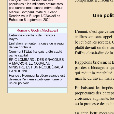
François Ruffin et les classes
populaires : les militants antiracistes
pas surpris mais quand même déçus
Manuel Bompard invité du Grand
Une polit
Rendez-vous Europe 1/CNews/Les
Échos ce 8 septembre 2024
Romaric Godin,Mediapart
L’ennui, c’est que ce so
L’étrange « vérité » de François
chiffres sont sans appel 
Bayrou
bel et bien les recettes.
L’inflation remonte, la crise du niveau
plutôt devrait-on dire, 
de vie continue
Comment l’État français a été capté
l’offre, c’est-à-dire de l
par le capital
ÉRIC LOMBARD : DES GRACQUES
Rappelons brièvement la 
À MACRON, LE NOUVEAU
par des « blocages » qui 
MINISTRE EST UN NÉOLIBÉRAL À
L’ANCIENNE
qui réduit la rentabilit
France : Pourquoi la décroissance est
marché du travail, mais au
devenue l’ennemie publique numéro
un du pouvoir
En baissant les impôts 
propriétaires des entre
croissance augmente, les 
est la promesse des pol
Or cette belle mécaniq