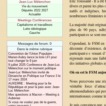
Eric Toussaint - Il a été 
Jean-Luc Mélenchon
divers et parmi les plus
Vie du mouvement
natifs et indigènes, h
Députés 2022 2027
Actualité
nombreuses féministes is
Meetings Conférences
La majorité était origin
Capitalisme et travailleurs
Lutte idéologique
plus de 90 pays, ndlr)
Gauche
participant·es se sont mo
Cependant, le FSM en ta
Messages de forum: 0
décennie d’existence, d
Dans la même rubrique
participant·e·s venant 
Convention de l’Union Populaire :
Manon Aubry lance la liste LFI pour
régionale mais une faib
tout changer le 9 juin
des initiatives globales 
9 juillet 2025 Conférence de Jean-Luc
Mélenchon sur le moment politique
Où en est le FSM aujo
Jean-Luc Mélenchon invité de
Dimanche en Politique sur France 3 le
17 mars 2024.
Nous percevons une réal
AUXERRE : Meeting pour la 6e
véritable force d’attr
République et pour la paix avec Jean-
altermondialistes qui pe
Luc Mélenchon
Mes questions à Macron – Meeting à
internationaux comme le 
Aubenas
Si vous ne voulez pas de la guerre,
Je suis convaincu que, s
votez insoumis !