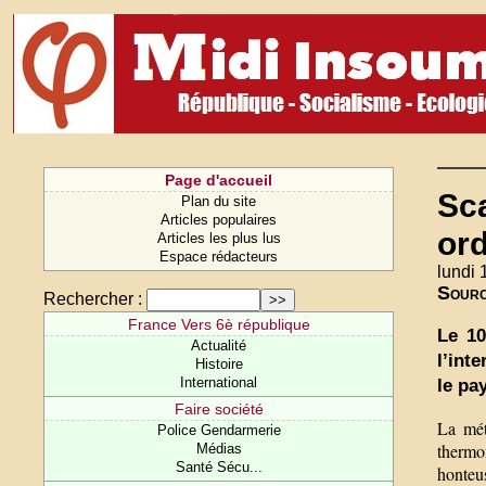
Page d'accueil
Sca
Plan du site
Articles populaires
ord
Articles les plus lus
Espace rédacteurs
lundi 
Sour
Rechercher :
France Vers 6è république
Le 10
Actualité
l’int
Histoire
International
le pa
Faire société
La mét
Police Gendarmerie
thermo
Médias
Santé Sécu...
honteus