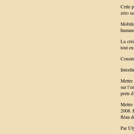
Cette p
zéro sa
Mobili
humani
La cré
tout en
Constru
Interdi
Mettre 
sur l’e
perte d
Mettre 
2008. P
fléau d
Par Ul