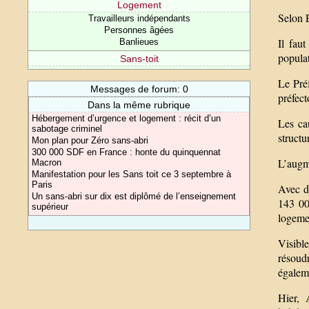
Logement
Selon 
Travailleurs indépendants
Personnes âgées
Il fau
Banlieues
populat
Sans-toit
Le Préf
Messages de forum: 0
préfec
Dans la même rubrique
Hébergement d’urgence et logement : récit d’un
Les ca
sabotage criminel
structu
Mon plan pour Zéro sans-abri
300 000 SDF en France : honte du quinquennat
L’augme
Macron
Manifestation pour les Sans toit ce 3 septembre à
Paris
Avec de
Un sans-abri sur dix est diplômé de l’enseignement
143 00
supérieur
logeme
Visible
résoudr
égaleme
Hier, 