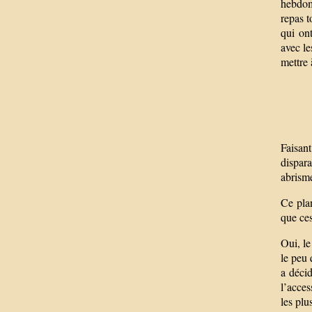
hebdoma
repas t
qui on
avec le
mettre
Faisan
dispara
abrism
Ce plan
que ces
Oui, le
le peu 
a décid
l’acces
les plu