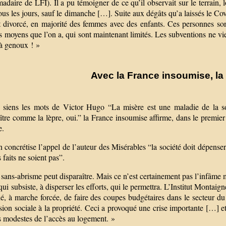
daire de LFI). Il a pu témoigner de ce qu’il observait sur le terrain, 
ous les jours, sauf le dimanche […]. Suite aux dégâts qu’a laissés le Cov
t divorcé, en majorité des femmes avec des enfants. Ces personnes sont
s moyens que l’on a, qui sont maintenant limités. Les subventions ne vi
 à genoux ! »
Avec la France insoumise, la
t siens les mots de Victor Hugo “La misère est une maladie de la s
ître comme la lèpre, oui.” la France insoumise affirme, dans le premier
e.
 concrétise l’appel de l’auteur des Misérables “la société doit dépenser 
 faits ne soient pas”.
 sans-abrisme peut disparaître. Mais ce n’est certainement pas l’infâme
qui subsiste, à disperser les efforts, qui le permettra. L’Institut Montaig
é, à marche forcée, de faire des coupes budgétaires dans le secteur du 
sion sociale à la propriété. Ceci a provoqué une crise importante […] et
s modestes de l’accès au logement. »