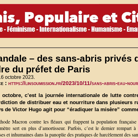
ndale – des sans-abris privés d
re du préfet de Paris
16 octobre 2023.
ce :
https://linsoumission.fr/2023/10/11/sans-abris-eau-nour
 octobre, c’est la journée internationale de lutte con
erdiction de distribuer eau et nourriture dans plusieurs r
ys de Victor Hugo agit pour “éradiquer la misère” comme 
hode Macron contre les fléaux qui frappent la population française e
mètre sert en plus d’amortisseur. Parfois, c’est le dernier rempar
es et inhumaines dans la panoplie des pratiques de harcèlement des san