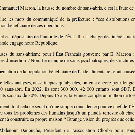
Emmanuel Macron, la hausse du nombre de sans-abris, c’est la faute de 
t lire les mots du communiqué de la préfecture : “ces distributions e
ion bénéficiaire de ces opérations.”
et est dépositaire de l’autorité de l’État. Il a la charge des intérêts n
torale engage notre République.
uses du sans-abrisme pour l’État Français gouverné par E. Macron
res d’insertion ? Non. Le manque de soins psychiatriques, de structures 
ntation de la population bénéficiaire de l’aide alimentaire serait causée
 telles analyses, aussi ineptes qu’abjectes, on en a encore pour longt
0 sans-abri. En 2022, ils sont 300 000. 42 000 enfants sont SDF. 
nts sociaux de 30%. Depuis 15 ans, la France compte un million de lo
ment, tout cela ne serait qu’une simple coïncidence pour ce chef de l’É
e tous les problèmes des humains jusqu’à un paradis terrestre où chacu
nt à construire sa propre maison ? Étrange vision du progrès que celle
Abdenour Dadouche, Président de l’association Chorba pour Tous,