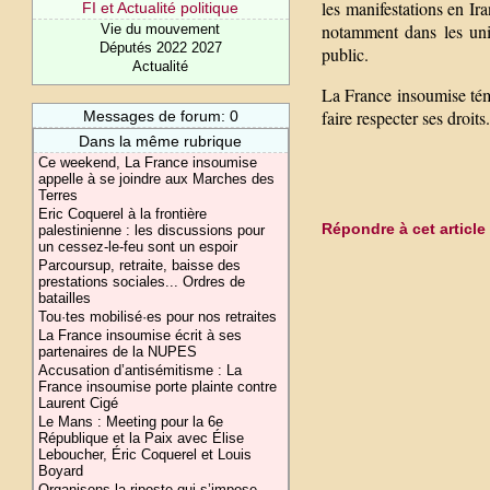
les manifestations en Ir
FI et Actualité politique
notamment dans les univ
Vie du mouvement
Députés 2022 2027
public.
Actualité
La France insoumise tém
faire respecter ses droits.
Messages de forum: 0
Dans la même rubrique
Ce weekend, La France insoumise
appelle à se joindre aux Marches des
Terres
Eric Coquerel à la frontière
Répondre à cet article
palestinienne : les discussions pour
un cessez-le-feu sont un espoir
Parcoursup, retraite, baisse des
prestations sociales... Ordres de
batailles
Tou·tes mobilisé·es pour nos retraites
La France insoumise écrit à ses
partenaires de la NUPES
Accusation d’antisémitisme : La
France insoumise porte plainte contre
Laurent Cigé
Le Mans : Meeting pour la 6e
République et la Paix avec Élise
Leboucher, Éric Coquerel et Louis
Boyard
Organisons la riposte qui s’impose