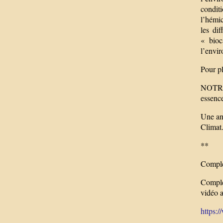
condit
l’hémic
les di
« bioc
l’envi
Pour pl
NOTRE 
essence
Une ana
Climat
**
Complé
Complé
vidéo a
https: