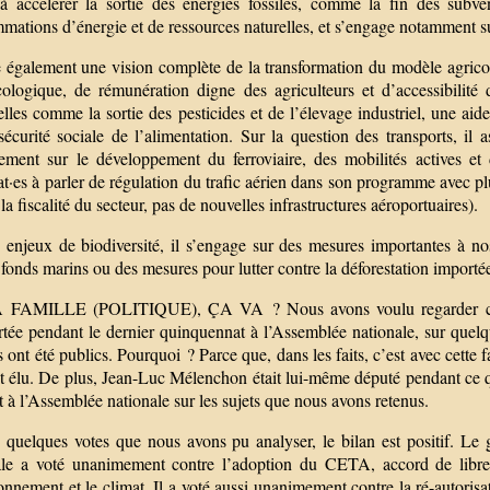
 à accélérer la sortie des énergies fossiles, comme la fin des subve
ations d’énergie et de ressources naturelles, et s’engage notamment s
e également une vision complète de la transformation du modèle agricole
cologique, de rémunération digne des agriculteurs et d’accessibilité 
elles comme la sortie des pesticides et de l’élevage industriel, une aide
écurité sociale de l’alimentation. Sur la question des transports, il 
sement sur le développement du ferroviaire, des mobilités actives et
t·es à parler de régulation du trafic aérien dans son programme avec plu
 la fiscalité du secteur, pas de nouvelles infrastructures aéroportuaires).
s enjeux de biodiversité, il s’engage sur des mesures importantes à no
fonds marins ou des mesures pour lutter contre la déforestation importé
FAMILLE (POLITIQUE), ÇA VA ? Nous avons voulu regarder comme
tée pendant le dernier quinquennat à l’Assemblée nationale, sur quelqu
s ont été publics. Pourquoi ? Parce que, dans les faits, c’est avec cett
ait élu. De plus, Jean-Luc Mélenchon était lui-même député pendant ce qu
 à l’Assemblée nationale sur les sujets que nous avons retenus.
s quelques votes que nous avons pu analyser, le bilan est positif. L
ale a voté unanimement contre l’adoption du CETA, accord de libre
onnement et le climat. Il a voté aussi unanimement contre la ré-autorisat