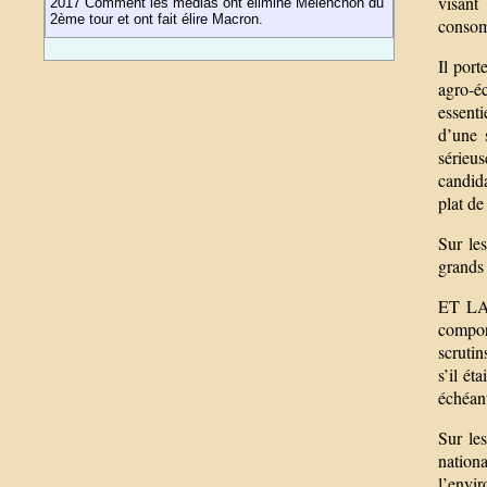
visant
2017 Comment les médias ont éliminé Mélenchon du
2ème tour et ont fait élire Macron.
consomm
Il port
agro-é
essenti
d’une s
sérieu
candida
plat de
Sur le
grands 
ET LA 
compor
scrutin
s’il ét
échéant
Sur le
nation
l’envir