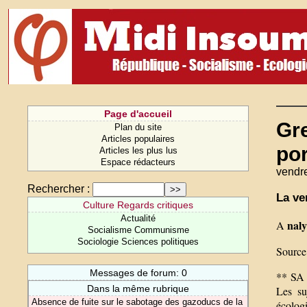
Page d'accueil
Gr
Plan du site
Articles populaires
po
Articles les plus lus
Espace rédacteurs
vendre
Rechercher :
La ve
Culture Regards critiques
Actualité
naly
A
Socialisme Communisme
Sociologie Sciences politiques
Source
Messages de forum: 0
** SA 
Dans la même rubrique
Les su
Absence de fuite sur le sabotage des gazoducs de la
écologi