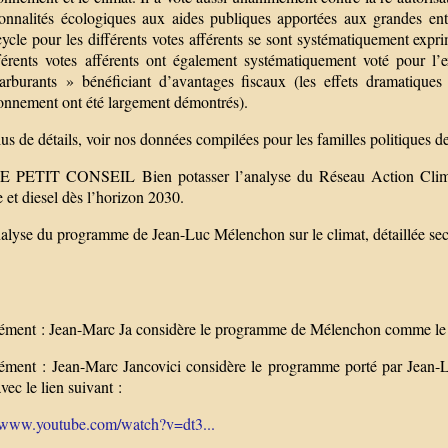
ionnalités écologiques aux aides publiques apportées aux grandes ent
ycle pour les différents votes afférents se sont systématiquement expr
fférents votes afférents ont également systématiquement voté pour l’e
arburants » bénéficiant d’avantages fiscaux (les effets dramatiques
ronnement ont été largement démontrés).
us de détails, voir nos données compilées pour les familles politiques des
PETIT CONSEIL Bien potasser l’analyse du Réseau Action Climat s
 et diesel dès l’horizon 2030.
lyse du programme de Jean-Luc Mélenchon sur le climat, détaillée secte
.
ment : Jean-Marc Ja considère le programme de Mélenchon comme le p
ment : Jean-Marc Jancovici considère le programme porté par Jean-
vec le lien suivant :
//www.youtube.com/watch?v=dt3...