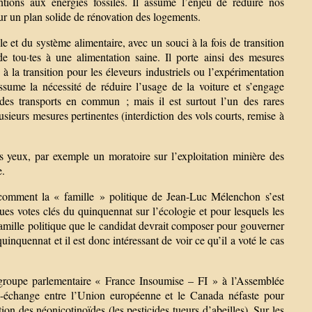
ntions aux énergies fossiles. Il assume l’enjeu de réduire nos
ur un plan solide de rénovation des logements.
 et du système alimentaire, avec un souci à la fois de transition
de tou·tes à une alimentation saine. Il porte ainsi des mesures
 à la transition pour les éleveurs industriels ou l’expérimentation
assume la nécessité de réduire l’usage de la voiture et s’engage
 des transports en commun ; mais il est surtout l’un des rares
sieurs mesures pertinentes (interdiction des vols courts, remise à
s yeux, par exemple un moratoire sur l’exploitation minière des
e.
nt la « famille » politique de Jean-Luc Mélenchon s’est
es votes clés du quinquennat sur l’écologie et pour lesquels les
e famille politique que le candidat devrait composer pour gouverner
inquennat et il est donc intéressant de voir ce qu’il a voté le cas
e groupe parlementaire « France Insoumise – FI » à l’Assemblée
-échange entre l’Union européenne et le Canada néfaste pour
ion des néonicotinoïdes (les pesticides tueurs d’abeilles). Sur les