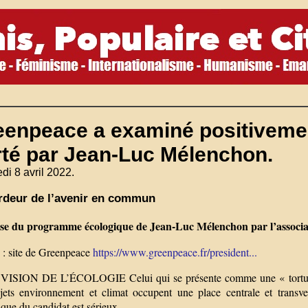
eenpeace a examiné positiveme
rté par Jean-Luc Mélenchon.
di 8 avril 2022.
rdeur de l’avenir en commun
se du programme écologique de Jean-Luc Mélenchon par l’associa
 : site de Greenpeace
https://www.greenpeace.fr/president...
VISION DE L’ÉCOLOGIE Celui qui se présente comme une « tortue saga
jets environnement et climat occupent une place centrale et trans
que du candidat est sérieux.