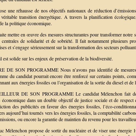
pose une réhausse de nos objectifs nationaux de réduction d’émissions 
véritable transition énergétique. A travers la planification écologiqu
de la politique économique.
aite mettre en œuvre des mesures structurantes pour transformer notre 
 centrales de solidarité et de sobriété. Il fait notamment plusieurs p
ises et s’engage sérieusement sur la transformation des secteurs polluan
il est solide sur les enjeux de préservation de la biodiversité.
RE DE SON PROGRAMME Nous n’avons pas identifié de mesures to
me du candidat pourrait encore être renforcé sur certains points, comm
nnant aux énergies fossiles ou l’organisation de la sortie du diesel et de 
ILLEUR DE SON PROGRAMME Le candidat Mélenchon fait des propo
 économique dans un double objectif de justice sociale et de respect 
diction des publicités en faveur des énergies fossiles, l’éco-conditionn
ers aujourd’hui tournés vers les énergies fossiles, la comptabilité carbon
missions, ou encore la garantie de maintien du revenu pour les travailleu
uc Mélenchon propose de sortir du nucléaire et de viser une énergie 