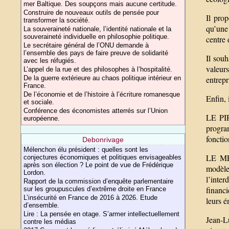
mer Baltique. Des soupçons mais aucune certitude.
Construire de nouveaux outils de pensée pour
Il pro
transformer la société.
qu’une 
La souveraineté nationale, l’identité nationale et la
souveraineté individuelle en philosophie politique.
centre 
Le secrétaire général de l’ONU demande à
l’ensemble des pays de faire preuve de solidarité
Il souh
avec les réfugiés.
valeurs
L’appel de la rue et des philosophes à l’hospitalité.
entrepr
De la guerre extérieure au chaos politique intérieur en
France.
De l’économie et de l’histoire à l’écriture romanesque
Enfin, 
et sociale.
Conférence des économistes atterrés sur l’Union
LE PI
européenne.
program
fonctio
Debonrivage
Mélenchon élu président : quelles sont les
LE ME
conjectures économiques et politiques envisageables
après son élection ? Le point de vue de Frédérique
modèle
Lordon.
l’inter
Rapport de la commission d’enquête parlementaire
financi
sur les groupuscules d’extrême droite en France
L’insécurité en France de 2016 à 2026. Etude
leurs é
d’ensemble.
Lire : La pensée en otage. S’armer intellectuellement
Jean-L
contre les médias