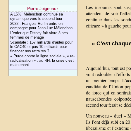
Les insoumis sont susp
Pierre Joigneaux
attendent de voir l’ef
A 15%, Mélenchon continue sa
continue dans les sond
dynamique vers le second tour
2022 : François Ruffin entre en
efficace » à gauche pour 
campagne pour Jean-Luc Mélenchon
L’enfer que Disney fait vivre à ses
femmes de ménage
Scandale : 157 milliards d’aides pour
« C’est chaque
le CAC40 et pas 10 milliards pour
financer nos retraites ?
« Purge contre la ligne sociale », « re-
radicalisation » : au RN, la crise c’est
maintenant
Aujourd’hui, tout est po
vont redoubler d’effort
un premier temps. L’acc
candidat de l’Union popu
de force qui en sortirai
nauséabondes colportée
second tour ferait se dé
Un nouveau « duel » Ma
Ils l’ont déjà subi en 2
libéralisme et l’extrême