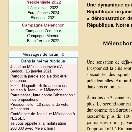
Présidentielle 2022
Une dynamique qui 
Législatives 2022
République organis
Européennes 2024
« démonstration de
Elections 2021
République. Notre a
Campagne Mélenchon
Campagne Zemmour
Campagne Macron
Bilan 1er tour 2022
Mélenchon 
Messages de forum: 0
Une sensation de déjà-v
Dans la même rubrique
Jean-Luc Mélenchon invité d’Ali
L’espoir est là : ils so
Baddou. 16 janvier 2021
spécialiste des sprin
Partout la parole sociale doit être
présidentielles. Aujourd’
soutenue.
dans nos colonnes.
2022 : Huguette Bello apporte son
soutien à Jean-Luc Mélenchon
Parrainages, lutte contre l’abstention :
À moins de 3 semaines d
nos propositions
plus. Le second tour es
Présidentielle : 10 raisons de voter
dur comme fer. Surtout
Mélenchon
Conférence de Jean-Luc Mélenchon à
rassemblé plus de 100
l’ESSEC
journalistes, qui a gal
Je vous appelle à la mobilisation
l’opposant n°1 à Emman
200 000 avec Mélenchon !