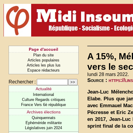
Page d'accueil
A 15%, Mé
Plan du site
Articles populaires
vers le se
Articles les plus lus
Espace rédacteurs
lundi 28 mars 2022.
Source :
https://li
Rechercher :
Actualité
Jean-Luc Mélenchon
International
Elabe. Plus que jam
Culture Regards critiques
France Vers 6è république
avec Emmauel Macro
Pécresse et Eric Z
Archives élections
Quinquennats
en 2017, Jean-Luc 
Ephéméride militante
sprint final de la c
Législatives juin 2024