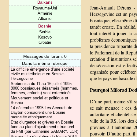
Balkans
Jean-Arnault Dérens -
Royaume-Uni
Herzégovine est un pays
Arménie
Albanie
bosniaque, elle-même di
Bosnie
tantôt croate. En réalité
Serbie
tout intérêt à jouer la 
Kosovo
problèmes économiques 
Croatie
la présidence tripartite
le Parlement de la Republ
Messages de forum: 0
création d’institutions 
Dans la même rubrique
de sécession est effect
La difficile émergence d’une société
organisée pour célébrer
civile multiethnique en Bosnie-
que le pays ne bascule d
Herzégovine
Srebrenica du 11 au 16 juillet 1995 :
8000 bosniaques désarmés (hommes,
Pourquoi Milorad Dodik
femmes, enfants) sont exterminés
Mouvement social et politique et
D’une part, même s’il se
Bosnie
se sait menacé : ces d
14 décembre 1995 Les Accords de
Dayton consacrent une Bosnie
autoritaire et clientélis
morcelée ethniquement
ville de la RS, lors des
Etat d’urgence et grèves en Bosnie
prévues à l’automne 20
face au plan d’ajustement structurel
du FMI (par Catherine SAMARY, LCR)
pouvoir. D’autre part, il
Bosnie : La révolution de février 2014