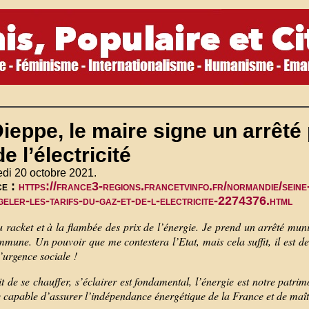
ieppe, le maire signe un arrêté 
de l’électricité
di 20 octobre 2021.
ce :
https://france3-regions.francetvinfo.fr/normandie/seine
geler-les-tarifs-du-gaz-et-de-l-electricite-2274376.html
 racket et à la flambée des prix de l’énergie. Je prend un arrêté munici
mune. Un pouvoir que me contestera l’Etat, mais cela suffit, il est de
d’urgence sociale !
t de se chauffer, s’éclairer est fondamental, l’énergie est notre patr
capable d’assurer l’indépendance énergétique de la France et de maîtris