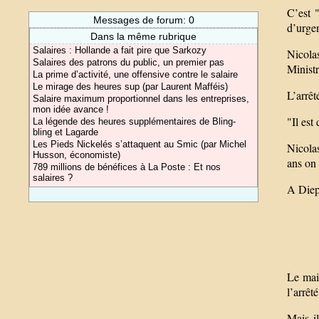
C’est "
Messages de forum: 0
d’urgen
Dans la même rubrique
Salaires : Hollande a fait pire que Sarkozy
Nicola
Salaires des patrons du public, un premier pas
Ministr
La prime d’activité, une offensive contre le salaire
Le mirage des heures sup (par Laurent Mafféis)
L’arrêt
Salaire maximum proportionnel dans les entreprises,
mon idée avance !
"Il est
La légende des heures supplémentaires de Bling-
bling et Lagarde
Les Pieds Nickelés s’attaquent au Smic (par Michel
Nicolas
Husson, économiste)
ans on 
789 millions de bénéfices à La Poste : Et nos
salaires ?
A Diep
Le mair
l’arrêt
Mais i