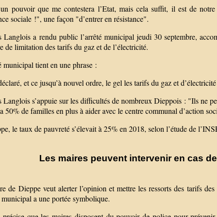
un pouvoir que me contestera l’Etat, mais cela suffit, il est de notre
ce sociale !", une façon "d’entrer en résistance".
s Langlois a rendu public l’arrêté municipal jeudi 30 septembre, acc
e de limitation des tarifs du gaz et de l’électricité.
é municipal tient en une phrase :
 déclaré, et ce jusqu’à nouvel ordre, le gel les tarifs du gaz et d’électri
 Langlois s’appuie sur les difficultés de nombreux Dieppois : "Ils ne peu
a 50% de familles en plus à aider avec le centre communal d’action soc
pe, le taux de pauvreté s’élevait à 25% en 2018, selon l’étude de l’IN
Les maires peuvent intervenir en cas de 
e de Dieppe veut alerter l’opinion et mettre les ressorts des tarifs de
é municipal a une portée symbolique.
l précise que les maires disposent du pouvoir de police pour prévenir 