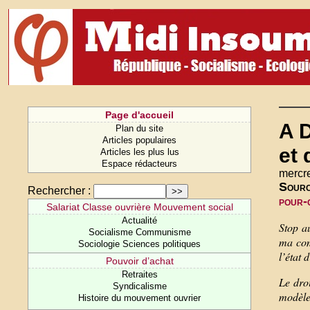
Page d'accueil
A D
Plan du site
Articles populaires
et 
Articles les plus lus
Espace rédacteurs
mercre
Sour
Rechercher :
pour-
Salariat Classe ouvrière Mouvement social
Actualité
Stop au
Socialisme Communisme
ma com
Sociologie Sciences politiques
l’état 
Pouvoir d’achat
Retraites
Le droi
Syndicalisme
modèle 
Histoire du mouvement ouvrier