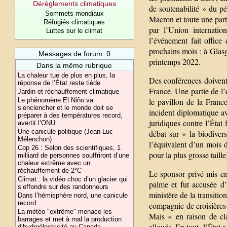
Dérèglements climatiques
de soutenabilité » du pé
Sommets mondiaux
Macron et toute une part
Réfugiés climatiques
par l’Union internatio
Luttes sur le climat
l’événement fait office
prochains mois : à Glas
Messages de forum: 0
printemps 2022.
Dans la même rubrique
La chaleur tue de plus en plus, la
Des conférences doivent 
réponse de l’État reste tiède
France. Une partie de l’
Jardin et réchauffement climatique
le pavillon de la Franc
Le phénomène El Niño va
s’enclencher et le monde doit se
incident diplomatique av
préparer à des températures record,
juridiques contre l’État
avertit l’ONU
Une canicule politique (Jean-Luc
débat sur « la biodiver
Mélenchon)
l’équivalent d’un mois 
Cop 26 : Selon des scientifiques, 1
pour la plus grosse taille
milliard de personnes souffriront d’une
chaleur extrême avec un
réchauffement de 2°C
Le sponsor privé mis e
Climat : la vidéo choc d’un glacier qui
palme et fut accusée d’
s’effondre sur des randonneurs
ministère de la transit
Dans l’hémisphère nord, une canicule
record
compagnie de croisières
La météo "extrême" menace les
Mais « en raison de cla
barrages et met à mal la production
alloués. En tout, l’État
d’hydroélectricité au Canada