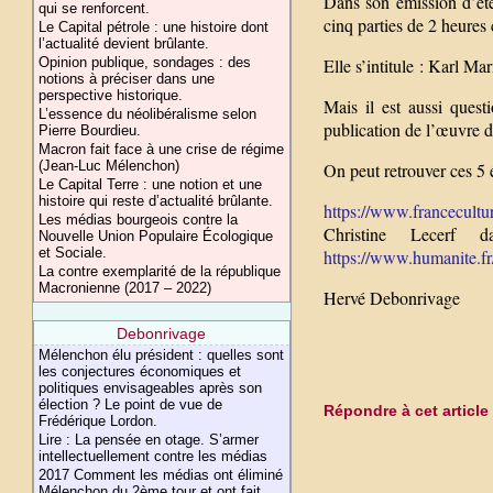
Dans son émission d’été
qui se renforcent.
cinq parties de 2 heures
Le Capital pétrole : une histoire dont
l’actualité devient brûlante.
Opinion publique, sondages : des
Elle s’intitule : Karl Ma
notions à préciser dans une
perspective historique.
Mais il est aussi quest
L’essence du néolibéralisme selon
publication de l’œuvre 
Pierre Bourdieu.
Macron fait face à une crise de régime
(Jean-Luc Mélenchon)
On peut retrouver ces 5 é
Le Capital Terre : une notion et une
histoire qui reste d’actualité brûlante.
https://www.franceculture
Les médias bourgeois contre la
Christine Lecerf d
Nouvelle Union Populaire Écologique
et Sociale.
https://www.humanite.fr/c
La contre exemplarité de la république
Macronienne (2017 – 2022)
Hervé Debonrivage
Debonrivage
Mélenchon élu président : quelles sont
les conjectures économiques et
politiques envisageables après son
élection ? Le point de vue de
Répondre à cet article
Frédérique Lordon.
Lire : La pensée en otage. S’armer
intellectuellement contre les médias
2017 Comment les médias ont éliminé
Mélenchon du 2ème tour et ont fait