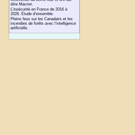
élire Macron.
L’insécurité en France de 2016 à
2026. Etude d’ensemble.
Pleins feux sur les Canadairs et les
incendies de forêts avec l’intelligence
artificielle.