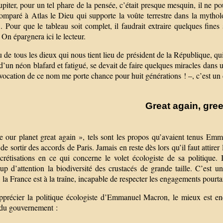
piter, pour un tel phare de la pensée, c’était presque mesquin, il ne po
comparé à Atlas le Dieu qui supporte la voûte terrestre dans la mythol
. Pour que le tableau soit complet, il faudrait extraire quelques fine
. On épargnera ici le lecteur.
 de tous les dieux qui nous tient lieu de président de la République, qu
 d’un néon blafard et fatigué, se devait de faire quelques miracles da
vocation de ce nom me porte chance pour huit générations ! –, c’est un 
Great again, gre
 our planet great again », tels sont les propos qu’avaient tenus Em
e sortir des accords de Paris. Jamais en reste dès lors qu’il faut attirer
crétisations en ce qui concerne le volet écologiste de sa politique. 
p d’attention la biodiversité des crustacés de grande taille. C’est un
, la France est à la traîne, incapable de respecter les engagements pourt
pprécier la politique écologiste d’Emmanuel Macron, le mieux est enc
 du gouvernement :