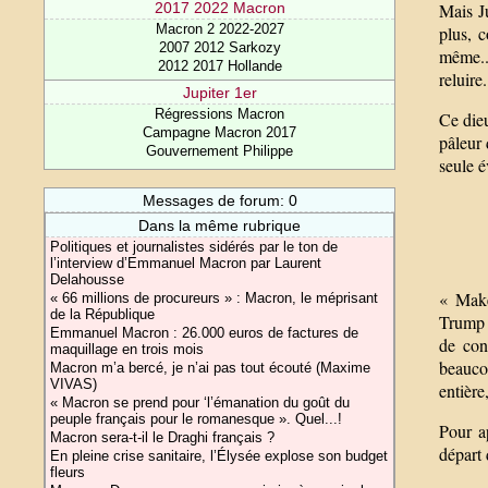
Mais Ju
2017 2022 Macron
Macron 2 2022-2027
plus, 
2007 2012 Sarkozy
même..
2012 2017 Hollande
reluire
Jupiter 1er
Régressions Macron
Ce dieu
Campagne Macron 2017
pâleur
Gouvernement Philippe
seule é
Messages de forum: 0
Dans la même rubrique
Politiques et journalistes sidérés par le ton de
l’interview d’Emmanuel Macron par Laurent
Delahousse
« Make
« 66 millions de procureurs » : Macron, le méprisant
de la République
Trump d
Emmanuel Macron : 26.000 euros de factures de
de con
maquillage en trois mois
beaucou
Macron m’a bercé, je n’ai pas tout écouté (Maxime
VIVAS)
entière
« Macron se prend pour ‘l’émanation du goût du
peuple français pour le romanesque ». Quel...!
Pour a
Macron sera-t-il le Draghi français ?
départ
En pleine crise sanitaire, l’Élysée explose son budget
fleurs