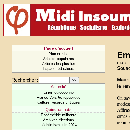
Page d'accueil
Emm
Plan du site
Articles populaires
mardi 
Articles les plus lus
Sour
Espace rédacteurs
Macro
Rechercher :
le re
Actualité
Union européenne
On sava
France Vers 6è république
Culture Regards critiques
modest
Affirme
Quinquennats
cimes 
Ephéméride militante
Archives élections
nominat
Législatives juin 2024