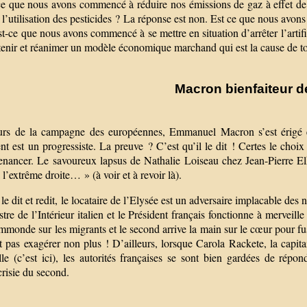
ce que nous avons commencé à réduire nos émissions de gaz à effet d
 l’utilisation des pesticides ? La réponse est non. Est ce que nous avon
t-ce que nous avons commencé à se mettre en situation d’arrêter l’artifi
tenir et réanimer un modèle économique marchand qui est la cause de to
Macron bienfaiteur d
rs de la campagne des européennes, Emmanuel Macron s’est érigé en 
nt est un progressiste. La preuve ? C’est qu’il le dit ! Certes le choix
enancer. Le savoureux lapsus de Nathalie Loiseau chez Jean-Pierre El
à l’extrême droite… » (à voir et à revoir là).
 le dit et redit, le locataire de l’Elysée est un adversaire implacable des 
stre de l’Intérieur italien et le Président français fonctionne à merveill
immonde sur les migrants et le second arrive la main sur le cœur pour fu
it pas exagérer non plus ! D’ailleurs, lorsque Carola Rackete, la capi
lle (c’est ici), les autorités françaises se sont bien gardées de rép
risie du second.