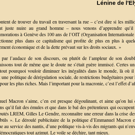
Lénine de l’E
tent de trouver du travail en traversant la rue – c’est dire si les mil
ent juste nuire au grand homme – nous venons d’apprendre qu’il al
orations à Genève des 100 ans de l’OIT (Organisation Internationale d
ctionne plus dans ce capitalisme qui profite de plus en plus à que
ement économique et de la dette prévaut sur les droits sociaux. »
 par l’audace de son discours, ou plutôt de l’ampleur de son double
issons tout de même que le doute ne s’était guère immiscé. Certes un es
tout pourquoi vouloir diminuer les inégalités dans le monde, là où il 
une politique de dérégulation sociale, de restrictions budgétaires pour 
 pour les plus riches. Mais l’important pour la macronie, c’est l’effet d’a
el Macron s’aime, c’en est presque dégoulinant, et aime qu’on lui 
s qu’il fait des émules et que dans le bal des prétentieux qui occupent
utés LREM, Gilles Le Gendre, reconnaître une erreur dans la crise des gi
btils ». Le déroulé publicitaire de la politique d’Emmanuel Macron est
ue au service des nantis, d’une politique vis-à-vis des migrants qui n’en
démocratiques tout azimut. Le voile se déchire, tant mieux.