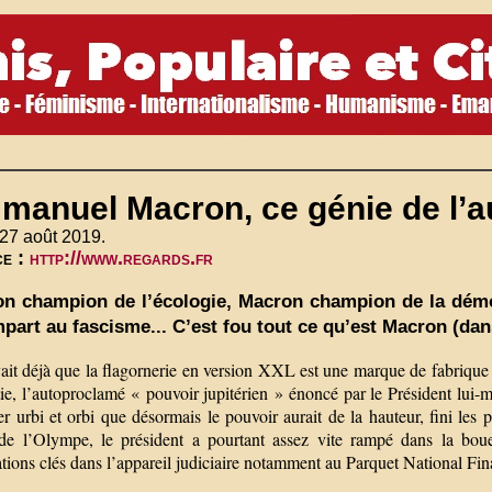
anuel Macron, ce génie de l’au
27 août 2019.
ce :
http://www.regards.fr
n champion de l’écologie, Macron champion de la démoc
mpart au fascisme... C’est fou tout ce qu’est Macron (dans
it déjà que la flagornerie en version XXL est une marque de fabrique d
ie, l’autoproclamé « pouvoir jupitérien » énoncé par le Président lui-
r urbi et orbi que désormais le pouvoir aurait de la hauteur, fini les pe
de l’Olympe, le président a pourtant assez vite rampé dans la boue 
ions clés dans l’appareil judiciaire notamment au Parquet National Fina