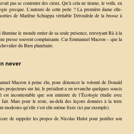
uvait pas se contenter des cieux. Qu’à cela ne tienne, le voilà, en
ogie grecque. L’auteure de cette perle ? La première dame elle-
s sorties de Marlène Schiappa véritable Déroulède de la brosse à
i illumine le monde entier de sa seule présence, renvoyant Râ à la
ns une presse souvent complaisante. Car Emmanuel Macron – que la
chevalier du Bien planétaire.
en never
manuel Macron à peine élu, pour dénoncer la volonté de Donald
 les projecteurs sur lui, le président a en revanche quelques soucis
Il est incontestable que son ministre de l’Écologie étudie avec
 fait. Mais pour le reste, au-delà des leçons données à la terre
ant modestes qu’elle s’est elle-même fixée (ici par exemple).
ore de rappeler les propos de Nicolas Hulot pour justifier son