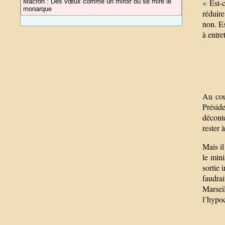
« Est-
Macron : Des vœux comme un miroir où se mire le
monarque
réduire
non. Es
à entre
Au cou
Préside
décont
rester 
Mais il
le mini
sortie 
faudra
Marsei
l’hypoc