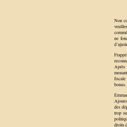
Non con
veuill
commém
ne fon
d’ajust
Frappé
reconna
Après 
menant 
fiscale
bonus.
Emmanu
Ajouton
des dép
trop su
politiq
droits 