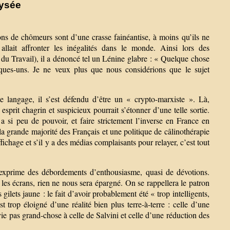
lysée
lions de chômeurs sont d’une crasse fainéantise, à moins qu’ils ne
lait affronter les inégalités dans le monde. Ainsi lors des
u Travail), il a dénoncé tel un Lénine glabre : « Quelque chose
lques-uns. Je ne veux plus que nous considérions que le sujet
 langage, il s’est défendu d’être un « crypto-marxiste ». Là,
prit chagrin et suspicieux pourrait s’étonner d’une telle sortie.
a si peu de pouvoir, et faire strictement l’inverse en France en
la grande majorité des Français et une politique de câlinothérapie
ffichage et s’il y a des médias complaisants pour relayer, c’est tout
exprime des débordements d’enthousiasme, quasi de dévotions.
 les écrans, rien ne nous sera épargné. On se rappellera le patron
lets jaune : le fait d’avoir probablement été « trop intelligents,
 trop éloigné d’une réalité bien plus terre-à-terre : celle d’une
vie pas grand-chose à celle de Salvini et celle d’une réduction des