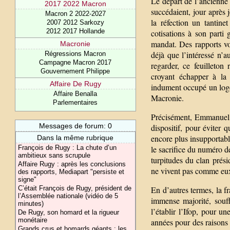
Le départ de l’ancienne 
2017 2022 Macron
succédaient, jour après 
Macron 2 2022-2027
la réfection un tantin
2007 2012 Sarkozy
2012 2017 Hollande
cotisations à son parti
mandat. Des rapports vo
Macronie
déjà que l’intéressé n’a
Régressions Macron
Campagne Macron 2017
regarder, ce feuilleton
Gouvernement Philippe
croyant échapper à la 
Affaire De Rugy
indument occupé un loge
Affaire Benalla
Macronie.
Parlementaires
Précisément, Emmanuel 
Messages de forum: 0
dispositif, pour éviter 
encore plus insupportabl
Dans la même rubrique
François de Rugy : La chute d’un
le sacrifice du numéro d
ambitieux sans scrupule
turpitudes du clan prési
Affaire Rugy : après les conclusions
ne vivent pas comme e
des rapports, Mediapart "persiste et
signe"
C’était François de Rugy, président de
En d’autres termes, la f
l’Assemblée nationale (vidéo de 5
immense majorité, souf
minutes)
l’établir l’Ifop, pour u
De Rugy, son homard et la rigueur
monétaire
années pour des raisons f
Grands crus et homards géants : les