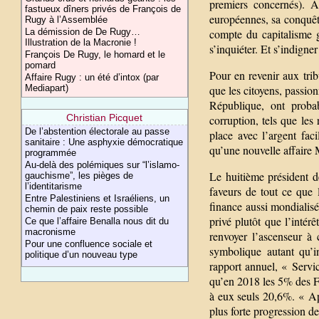
premiers concernés). A
fastueux dîners privés de François de
européennes, sa conquête
Rugy à l’Assemblée
La démission de De Rugy…
compte du capitalisme g
Illustration de la Macronie !
s’inquiéter. Et s’indigne
François De Rugy, le homard et le
pomard
Pour en revenir aux trib
Affaire Rugy : un été d’intox (par
Mediapart)
que les citoyens, passio
République, ont proba
Christian Picquet
corruption, tels que les
De l’abstention électorale au passe
place avec l’argent fac
sanitaire : Une asphyxie démocratique
qu’une nouvelle affaire
programmée
Au-delà des polémiques sur “l’islamo-
Le huitième président d
gauchisme”, les pièges de
l’identitarisme
faveurs de tout ce que
Entre Palestiniens et Israéliens, un
finance aussi mondialisé
chemin de paix reste possible
privé plutôt que l’intér
Ce que l’affaire Benalla nous dit du
macronisme
renvoyer l’ascenseur à 
Pour une confluence sociale et
symbolique autant qu’i
politique d’un nouveau type
rapport annuel, « Servi
qu’en 2018 les 5% des Fr
à eux seuls 20,6%. « Ap
plus forte progression d