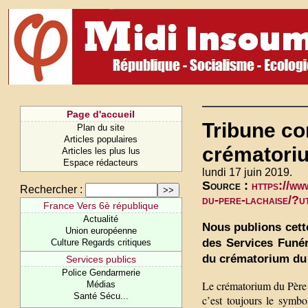
Page d'accueil
Tribune con
Plan du site
Articles populaires
crématori
Articles les plus lus
Espace rédacteurs
lundi 17 juin 2019.
Source :
https://ww
Rechercher :
du-pere-lachaise/?
France Vers 6è république
Actualité
Nous publions cett
Union européenne
des Services Funér
Culture Regards critiques
du crématorium du 
Services publics
Police Gendarmerie
Le crématorium du Père L
Médias
Santé Sécu...
c’est toujours le symbol