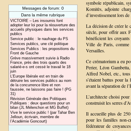
symbole républicain, sy
Komitès, adjointe char
Messages de forum: 0
d’investissement lors de
Dans la même rubrique
VICTOIRE – Les insoumis font
La décision de créer le
adopter leur loi pour la réouverture des
accueils physiques dans les services
siècle, pour offrir aux 
publics
bénéficient les croyant
Service public : le naufrage du PS
Ville de Paris, comme 
Services publics, une clé politique
Services Publics : les propositions du
Versailles.
Front de Gauche
Grève massivement suivie à Radio
Ce crématorium a eu pou
France, près des trois quarts des
Perier, Léon Gambetta,
salarié-e-s ont cessé le travail le 18
juin
Alfred Nobel, etc., tou
L’Europe libérale est en train de
s’étaient battus pour la 
détruire les services publics au nom
avant la séparation de l’
de la concurrence libre et non
faussée, ne laissons pas faire ! (PG
31)
L’architecte choisi pour
Révision Générale des Politiques
construisit les serres d’A
Publiques : deux questions pour un
bilan (JL Mélenchon et MG Buffet)
Vive le service public ! (par Tahar Ben
Il accueille plus de 25
Jelloun, écrivain, membre de
pour les familles non-
l’Académie Goncourt)
fédérateur de croyances