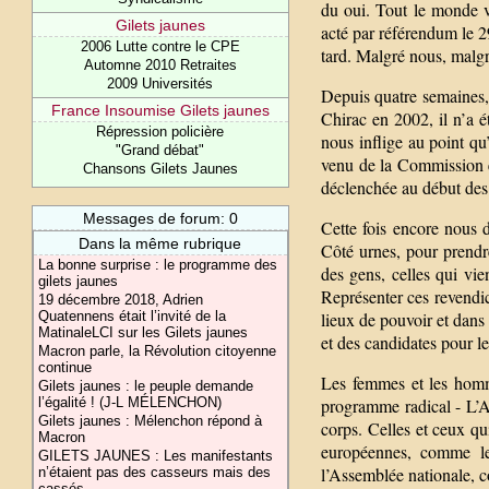
du oui. Tout le monde v
Gilets jaunes
acté par référendum le 29
2006 Lutte contre le CPE
tard. Malgré nous, malgr
Automne 2010 Retraites
2009 Universités
Depuis quatre semaines,
France Insoumise Gilets jaunes
Chirac en 2002, il n’a é
Répression policière
nous inflige au point qu’
"Grand débat"
venu de la Commission 
Chansons Gilets Jaunes
déclenchée au début des
Messages de forum: 0
Cette fois encore nous 
Dans la même rubrique
Côté urnes, pour prendre
La bonne surprise : le programme des
des gens, celles qui vie
gilets jaunes
Représenter ces revendica
19 décembre 2018, Adrien
Quatennens était l’invité de la
lieux de pouvoir et dans 
MatinaleLCI sur les Gilets jaunes
et des candidates pour le
Macron parle, la Révolution citoyenne
continue
Les femmes et les homm
Gilets jaunes : le peuple demande
l’égalité ! (J-L MÉLENCHON)
programme radical - L’A
Gilets jaunes : Mélenchon répond à
corps. Celles et ceux qu
Macron
européennes, comme le 
GILETS JAUNES : Les manifestants
l’Assemblée nationale, c
n’étaient pas des casseurs mais des
cassés