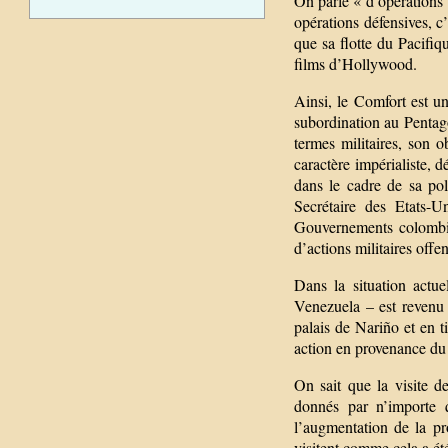
On parle « d’opérations 
opérations défensives, c
que sa flotte du Pacifiq
films d’Hollywood.
Ainsi, le Comfort est u
subordination au Pentago
termes militaires, son o
caractère impérialiste, 
dans le cadre de sa pol
Secrétaire des Etats-U
Gouvernements colombie
d’actions militaires offe
Dans la situation actu
Venezuela – est revenu
palais de Nariño et en t
action en provenance du 
On sait que la visite d
donnés par n’importe q
l’augmentation de la pr
visitent comme cela a été