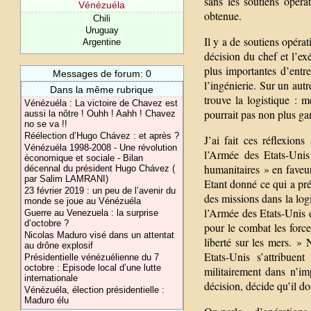
sans les soutiens opérat
Vénézuéla
obtenue.
Chili
Uruguay
Il y a de soutiens opérat
Argentine
décision du chef et l’e
plus importantes d’entr
Messages de forum: 0
l’ingénierie. Sur un autr
Dans la même rubrique
trouve la logistique : 
Vénézuéla : La victoire de Chavez est
pourrait pas non plus gara
aussi la nôtre ! Ouhh ! Aahh ! Chavez
no se va !!
Réélection d’Hugo Chávez : et après ?
J’ai fait ces réflexion
Vénézuéla 1998-2008 - Une révolution
l’Armée des Etats-Uni
économique et sociale - Bilan
humanitaires » en faveur 
décennal du président Hugo Chávez (
par Salim LAMRANI)
Etant donné ce qui a pr
23 février 2019 : un peu de l’avenir du
des missions dans la log
monde se joue au Vénézuéla
l’Armée des Etats-Unis d
Guerre au Venezuela : la surprise
d’octobre ?
pour le combat les force
Nicolas Maduro visé dans un attentat
liberté sur les mers. »
au drône explosif
Etats-Unis s’attribue
Présidentielle vénézuélienne du 7
octobre : Episode local d’une lutte
militairement dans n’i
internationale
décision, décide qu’il doi
Vénézuéla, élection présidentielle :
Maduro élu