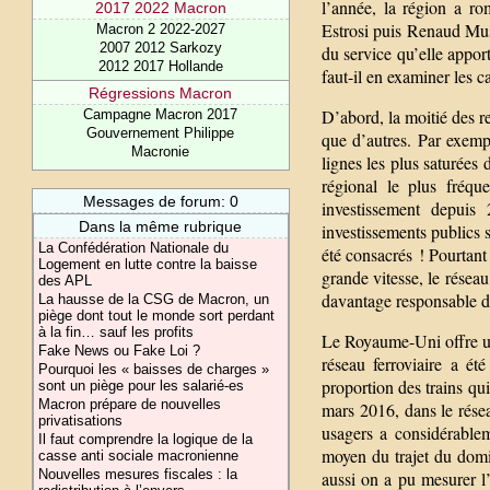
l’année, la région a ro
2017 2022 Macron
Estrosi puis Renaud Muse
Macron 2 2022-2027
2007 2012 Sarkozy
du service qu’elle appor
2012 2017 Hollande
faut-il en examiner les c
Régressions Macron
D’abord, la moitié des r
Campagne Macron 2017
Gouvernement Philippe
que d’autres. Par exem
Macronie
lignes les plus saturées
régional le plus fréqu
Messages de forum: 0
investissement depuis 
Dans la même rubrique
investissements publics
La Confédération Nationale du
été consacrés ! Pourtant 
Logement en lutte contre la baisse
grande vitesse, le résea
des APL
davantage responsable de
La hausse de la CSG de Macron, un
piège dont tout le monde sort perdant
à la fin… sauf les profits
Le Royaume-Uni offre un
Fake News ou Fake Loi ?
réseau ferroviaire a ét
Pourquoi les « baisses de charges »
proportion des trains qu
sont un piège pour les salarié-es
Macron prépare de nouvelles
mars 2016, dans le résea
privatisations
usagers a considérablem
Il faut comprendre la logique de la
moyen du trajet du domi
casse anti sociale macronienne
Nouvelles mesures fiscales : la
aussi on a pu mesurer l’