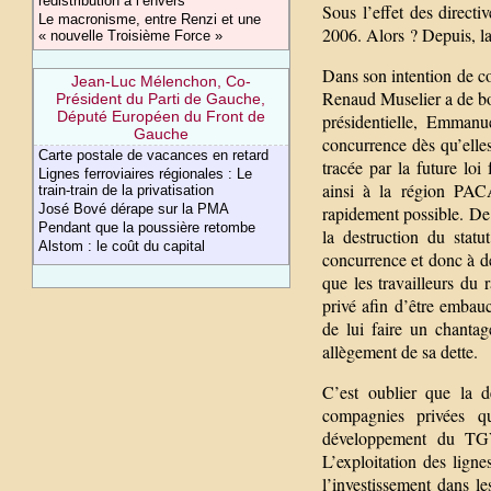
redistribution à l’envers
Sous l’effet des directi
Le macronisme, entre Renzi et une
2006. Alors ? Depuis, la
« nouvelle Troisième Force »
Dans son intention de co
Jean-Luc Mélenchon, Co-
Renaud Muselier a de bo
Président du Parti de Gauche,
Député Européen du Front de
présidentielle, Emmanu
Gauche
concurrence dès qu’elles
Carte postale de vacances en retard
tracée par la future lo
Lignes ferroviaires régionales : Le
ainsi à la région PACA
train-train de la privatisation
José Bové dérape sur la PMA
rapidement possible. De 
Pendant que la poussière retombe
la destruction du stat
Alstom : le coût du capital
concurrence et donc à des
que les travailleurs du 
privé afin d’être embau
de lui faire un chantag
allègement de sa dette.
C’est oublier que la de
compagnies privées qu
développement du TGV.
L’exploitation des lign
l’investissement dans le