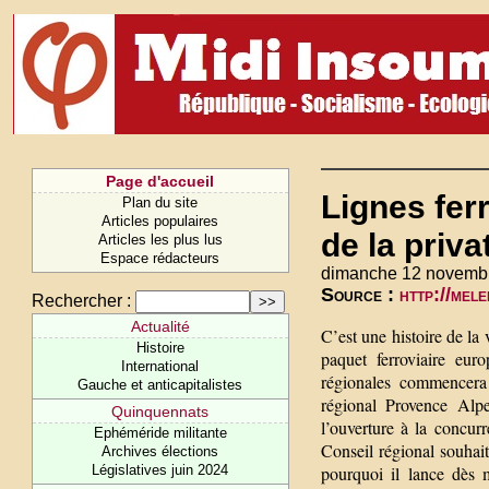
Page d'accueil
Lignes ferr
Plan du site
Articles populaires
de la priva
Articles les plus lus
Espace rédacteurs
dimanche 12 novemb
Source :
http://mele
Rechercher :
Actualité
C’est une histoire de la
Histoire
paquet ferroviaire eur
International
régionales commencera 
Gauche et anticapitalistes
régional Provence Alpe
Quinquennats
l’ouverture à la concur
Ephéméride militante
Conseil régional souhait
Archives élections
Législatives juin 2024
pourquoi il lance dès 