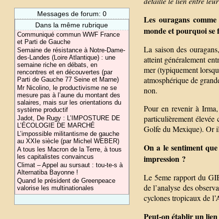
détaille le lien entre le
Messages de forum: 0
Les ouragans comme Ir
Dans la même rubrique
monde et pourquoi se f
Communiqué commun WWF France
et Parti de Gauche
La saison des ouragans,
Semaine de résistance à Notre-Dame-
des-Landes (Loire Atlantique) : une
atteint généralement entr
semaine riche en débats, en
mer (typiquement lorsqu’
rencontres et en découvertes (par
atmosphérique de grande 
Parti de Gauche 77 Seine et Marne)
Mr Nicolino, le productivisme ne se
non.
mesure pas à l’aune du montant des
salaires, mais sur les orientations du
Pour en revenir à Irma,
système productif
particulièrement élevée
Jadot, De Rugy : L’IMPOSTURE DE
L’ÉCOLOGIE DE MARCHÉ
Golfe du Mexique). Or il 
L’impossible militantisme de gauche
au XXIe siècle (par Michel WEBER)
On a le sentiment que 
A tous les Macron de la Terre, à tous
les capitalistes convaincus
impression ?
Climat – Appel au sursaut : tou-te-s à
Alternatiba Bayonne !
Le 5eme rapport du GIE
Quand le président de Greenpeace
de l’analyse des observat
valorise les multinationales
cyclones tropicaux de l
Peut-on établir un lien