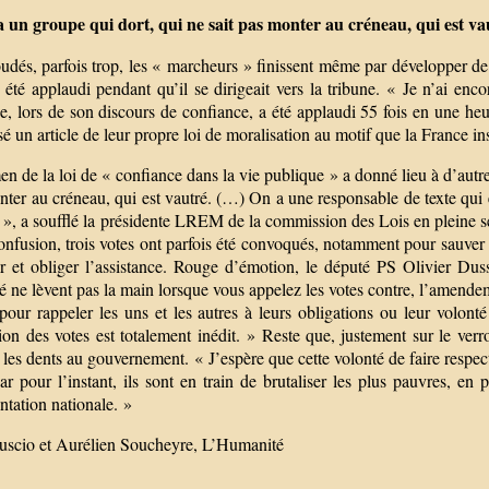
 un groupe qui dort, qui ne sait pas monter au créneau, qui est v
udés, parfois trop, les « marcheurs » finissent même par développer de
 été applaudi pendant qu’il se dirigeait vers la tribune. « Je n’ai enc
e, lors de son discours de confiance, a été applaudi 55 fois en une he
é un article de leur propre loi de moralisation au motif que la France i
n de la loi de « confiance dans la vie publique » a donné lieu à d’autr
ter au créneau, qui est vautré. (…) On a une responsable de texte qui e
 », a soufflé la présidente LREM de la commission des Lois en pleine s
onfusion, trois votes ont parfois été convoqués, notamment pour sauver 
er et obliger l’assistance. Rouge d’émotion, le député PS Olivier Duss
é ne lèvent pas la main lorsque vous appelez les votes contre, l’amende
 pour rappeler les uns et les autres à leurs obligations ou leur volo
sion des votes est totalement inédit. » Reste que, justement sur le ve
les dents au gouvernement. « J’espère que cette volonté de faire respec
ar pour l’instant, ils sont en train de brutaliser les plus pauvres, e
ntation nationale. »
uscio et Aurélien Soucheyre, L’Humanité