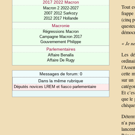
2017 2022 Macron
Tout es
Macron 2 2022-2027
frappe
2007 2012 Sarkozy
2012 2017 Hollande
(cinq 
queste
Macronie
démocra
Régressions Macron
Campagne Macron 2017
Gouvernement Philippe
« Je ne
Parlementaires
Les dé
Affaire Benalla
ordina
Affaire De Rugy
l’Asse
cette m
Messages de forum: 0
sur un 
Dans la même rubrique
catégor
Députés novices LREM et fiasco parlementaire
Et c’es
que le 
chèque
Détermi
n’a pas
lancen