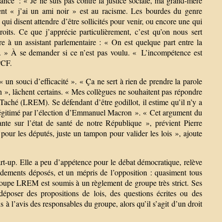
nce : « Je ne suis pas contre la justice sociale, ma grand-mère
ument « j’ai un ami noir » est au racisme. Les bourdes du genre
qui disent attendre d’être sollicités pour venir, ou encore une qui
oits. Ce que j’apprécie particulièrement, c’est qu’on nous sert
e à un assistant parlementaire : « On est quelque part entre la
nt. » À se demander si ce n’est pas voulu. « L’incompétence est
PCF.
un souci d’efficacité ». « Ça ne sert à rien de prendre la parole
n », lâchent certains. « Mes collègues ne souhaitent pas répondre
Taché (LREM). Se défendant d’être godillot, il estime qu’il n’y a
 « légitimé par l’élection d’Emmanuel Macron ». « Cet argument du
étante sur l’état de santé de notre République », prévient Pierre
our les députés, juste un tampon pour valider les lois », ajoute
rt-up. Elle a peu d’appétence pour le débat démocratique, relève
ndements déposés, et un mépris de l’opposition : quasiment tous
groupe LREM est soumis à un règlement de groupe très strict. Ses
 déposer des propositions de lois, des questions écrites ou des
 à l’avis des responsables du groupe, alors qu’il s’agit d’un droit