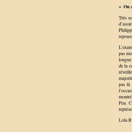
« On a
Très so
d’avoir
Philipp
repouss
L’exame
pas mon
longue
de la c
réveill
majorit
pas là
l’occa
montré 
Peu. C
représe
Lola R