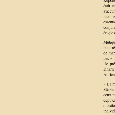
Répond
était 
s’accum
racont
essent
conjur
érigée
Mutique
pour ré
de mani
pas « m
“le pré
Dharrév
Adrien
« La ma
Stépha
ceux pr
député
questio
indivi