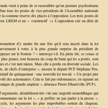
ationale vient à peine de se rassembler qu’un premier psychodrame
ibue tous les postes de vice-présidents de l’Assemblée nationale
 coutume réserve des places à l’opposition. Les trois postes de
(deux LREM et un « constructif »). L’opposition crie au déni de
omettent d’y mettre fin une fois qu’il sera inscrit dans la loi
rviennent à voter, à la plus grande surprise du président de
uyer sur le bouton ? » interroge-t-il. En plein été, ce couac et
 plus jeunes, tout heureux du coup de balai qui les a portés, sont
es et c’est tant mieux. Mais elle a perdu en diversité sociale. Les
ocats, de chefs d’entreprise », mesure le député PCF Stéphane Peu.
gislatif du quinquennat : une nouvelle loi travail. « Un projet pire
rofit des actionnaires. Cela se fait par ordonnances, en signant un
cratique de grande ampleur », dénonce Pierre Dharréville (PCF).
’arguments, déstabilisent très vite une majorité monolithique qui
ommentaire sur la loi », « je préfère ne pas parler à la presse »,
cycle, les arguments les plus improbables sortent du chapeau.