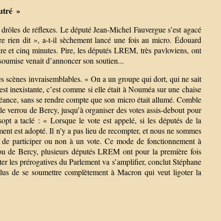
autré »
 drôles de réflexes. Le député Jean-Michel Fauvergue s’est agacé
ore rien dit », a-t-il sèchement lancé une fois au micro. Édouard
ure et cinq minutes. Pire, les députés LREM, très pavloviens, ont
nsoumise venait d’annoncer son soutien...
es scènes invraisemblables. « On a un groupe qui dort, qui ne sait
st inexistante, c’est comme si elle était à Nouméa sur une chaise
éance, sans se rendre compte que son micro était allumé. Comble
le verrou de Bercy, jusqu’à organiser des votes assis-debout pour
opt a taclé : « Lorsque le vote est appelé, si les députés de la
ment est adopté. Il n’y a pas lieu de recompter, et nous ne sommes
nté de participer ou non à un vote. Ce mode de fonctionnement à
rrou de Bercy, plusieurs députés LREM ont pour la première fois
ter les prérogatives du Parlement va s’amplifier, conclut Stéphane
n plus de se soumettre complètement à Macron qui veut ligoter la