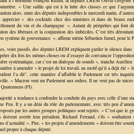
ant à l’insoumis François Ruffin, la députée LREM Olivia Grégoire la
couturière. » Une saillie qui est à la lutte des classes ce que l’arg
ulent alors, entre des députés indisponibles le mercredi matin, d’autres 
e apprécier « des cocktails chez des ministres et dans de beaux endr
iellement du vin et du champagne ». Autant de péripéties qui font dir
ation des libéraux et la conjuration des imbéciles. C’est très dérouta
 en système de gouvernance », affirme même Sébastien Jumel, pour le 
s, voire passifs, des députés LREM expliquent garder le silence dans « 
péter dix fois les mêmes choses ou d’essayer de convaincre l’oppositio
ère systématique, car c’est un dialogue de sourds », tranche Aurélien 
atière à amender » le projet de loi travail, au motif qu’il a déjà été
sident l’a dit”, cette manière d’affaiblir le Parlement est très inqui
ille. « Macron veut un Parlement aux ordres. Il ne veut pas de micro p
 Quatennens (FI).
jorité a tendance à confondre la conduite du pays avec celle d’une sta
ne Peu. Il y a un déni du rôle du parlementaire, avec très peu d’ame
oposés par les autres groupes politiques sont rejetés. » C’est que le 
s doivent avertir leur président, Richard Ferrand, s’ils « souhaitent
ns d’actualité ». Pire, « les projets d’amendements » doivent être soumis
duel propre à chaque député.