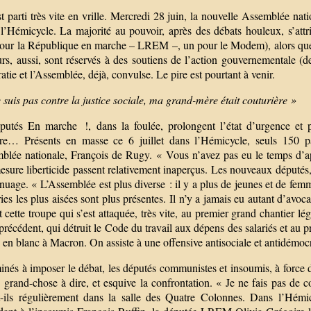
t parti très vite en vrille. Mercredi 28 juin, la nouvelle Assemblée n
 l’Hémicycle. La majorité au pouvoir, après des débats houleux, s’attr
pour la République en marche – LREM –, un pour le Modem), alors que la
urs, aussi, sont réservés à des soutiens de l’action gouvernementale 
tie et l’Assemblée, déjà, convulse. Le pire est pourtant à venir.
 suis pas contre la justice sociale, ma grand-mère était couturière »
putés En marche !, dans la foulée, prolongent l’état d’urgence et pr
ire… Présents en masse ce 6 juillet dans l’Hémicycle, seuls 150 pa
mblée nationale, François de Rugy. « Vous n’avez pas eu le temps d’app
esure liberticide passent relativement inaperçus. Les nouveaux députés,
nuage. « L’Assemblée est plus diverse : il y a plus de jeunes et de femm
ies les plus aisées sont plus présentes. Il n’y a jamais eu autant d’av
t cette troupe qui s’est attaquée, très vite, au premier grand chantier lé
précédent, qui détruit le Code du travail aux dépens des salariés et au p
 en blanc à Macron. On assiste à une offensive antisociale et antidémo
nés à imposer le débat, les députés communistes et insoumis, à force d
 grand-chose à dire, et esquive la confrontation. « Je ne fais pas de c
t-ils régulièrement dans la salle des Quatre Colonnes. Dans l’Hémi