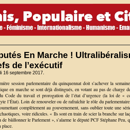
utés En Marche ! Ultralibérali
fs de l’exécutif
i 16 septembre 2017.
mière session parlementaire du quinquennat doit s’achever la semain
ique en marche se sont déjà distingués, en votant au pas de charge des
du Code du travail et prorogation de l’état d’urgence (la loi de « c
te l’État). Loin de renouveler ou de rafraîchir le rôle du parlementai
soumettant complètement au gouvernement, sans oublier toute une série
chaotiques, voire ridicules. « Ils sont en train de scier la branche sur 
de bâillonner le Parlement », s’alarme le député PCF Stéphane Peu, qui 
 place.