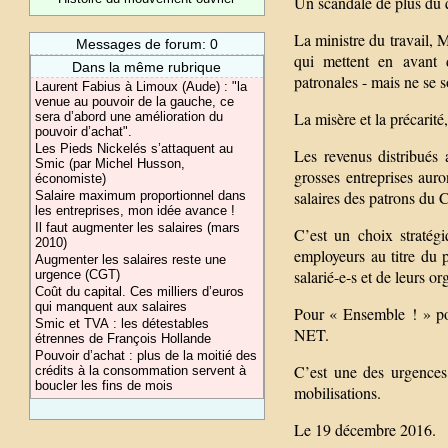
Un scandale de plus du
La ministre du travail, 
Messages de forum: 0
qui mettent en avant 
Dans la même rubrique
patronales - mais ne se 
Laurent Fabius à Limoux (Aude) : "la
venue au pouvoir de la gauche, ce
La misère et la précarité
sera d’abord une amélioration du
pouvoir d’achat".
Les Pieds Nickelés s’attaquent au
Les revenus distribués 
Smic (par Michel Husson,
grosses entreprises au
économiste)
salaires des patrons du 
Salaire maximum proportionnel dans
les entreprises, mon idée avance !
Il faut augmenter les salaires (mars
C’est un choix stratég
2010)
employeurs au titre du 
Augmenter les salaires reste une
salarié-e-s et de leurs or
urgence (CGT)
Coût du capital. Ces milliers d’euros
qui manquent aux salaires
Pour « Ensemble ! » pou
Smic et TVA : les détestables
NET.
étrennes de François Hollande
Pouvoir d’achat : plus de la moitié des
C’est une des urgences 
crédits à la consommation servent à
boucler les fins de mois
mobilisations.
Le 19 décembre 2016.