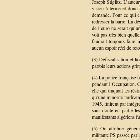
Joseph Stiglitz. L’auteu
vision à terme et donc 
demande. Pour ce qui es
redresser la barre. La d
de l’euro ne serait qu’u
voit pas très bien quell
faudrait toujours faire 
aucun espoir réel de reto
(3) Défiscalisation et li
parfois leurs actions gr
(4) La police française 
pendant l’Occupation. C’e
elle qui traquait les rési
qu’une minorité tardivem
1945, finirent par intég
sans doute en partie le
manifestants algériens fu
(5) On attribue génér
militante PS passée par l