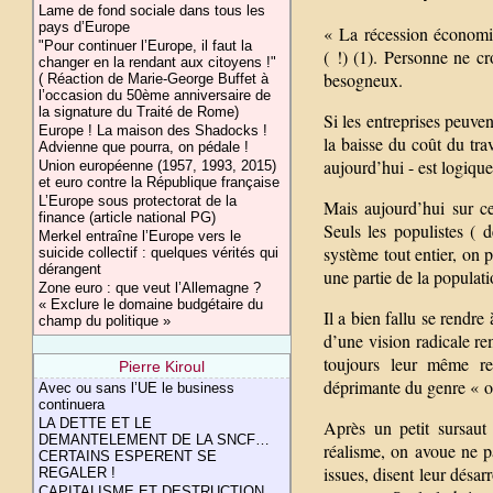
Lame de fond sociale dans tous les
pays d’Europe
« La récession économiq
"Pour continuer l’Europe, il faut la
( !) (1). Personne ne cr
changer en la rendant aux citoyens !"
besogneux.
( Réaction de Marie-George Buffet à
l’occasion du 50ème anniversaire de
la signature du Traité de Rome)
Si les entreprises peuve
Europe ! La maison des Shadocks !
la baisse du coût du trav
Advienne que pourra, on pédale !
aujourd’hui - est logiqu
Union européenne (1957, 1993, 2015)
et euro contre la République française
L’Europe sous protectorat de la
Mais aujourd’hui sur ces
finance (article national PG)
Seuls les populistes ( d
Merkel entraîne l’Europe vers le
système tout entier, on 
suicide collectif : quelques vérités qui
dérangent
une partie de la populati
Zone euro : que veut l’Allemagne ?
« Exclure le domaine budgétaire du
Il a bien fallu se rendre
champ du politique »
d’une vision radicale re
toujours leur même rev
Pierre Kiroul
déprimante du genre « o
Avec ou sans l’UE le business
continuera
LA DETTE ET LE
Après un petit sursaut
DEMANTELEMENT DE LA SNCF…
réalisme, on avoue ne p
CERTAINS ESPERENT SE
issues, disent leur désa
REGALER !
CAPITALISME ET DESTRUCTION