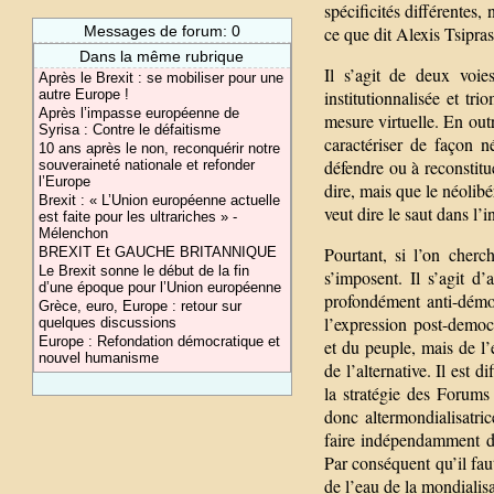
spécificités différentes,
Messages de forum: 0
ce que dit Alexis Tsipra
Dans la même rubrique
Il s’agit de deux voie
Après le Brexit : se mobiliser pour une
autre Europe !
institutionnalisée et tr
Après l’impasse européenne de
mesure virtuelle. En outre
Syrisa : Contre le défaitisme
caractériser de façon 
10 ans après le non, reconquérir notre
défendre ou à reconstitu
souveraineté nationale et refonder
l’Europe
dire, mais que le néolib
Brexit : « L’Union européenne actuelle
veut dire le saut dans l’i
est faite pour les ultrariches » -
Mélenchon
Pourtant, si l’on cherc
BREXIT Et GAUCHE BRITANNIQUE
Le Brexit sonne le début de la fin
s’imposent. Il s’agit 
d’une époque pour l’Union européenne
profondément anti-démocr
Grèce, euro, Europe : retour sur
l’expression post-democr
quelques discussions
Europe : Refondation démocratique et
et du peuple, mais de l’
nouvel humanisme
de l’alternative. Il est d
la stratégie des Forums
donc altermondialisatri
faire indépendamment de
Par conséquent qu’il faut
de l’eau de la mondialisa