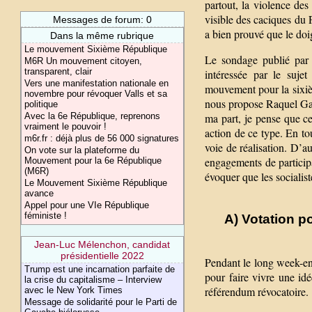
partout, la violence des
visible des caciques du 
Messages de forum: 0
a bien prouvé que le doig
Dans la même rubrique
Le mouvement Sixième République
Le sondage publié par 
M6R Un mouvement citoyen,
transparent, clair
intéressée par le sujet
Vers une manifestation nationale en
mouvement pour la sixiè
novembre pour révoquer Valls et sa
nous propose Raquel Garr
politique
Avec la 6e République, reprenons
ma part, je pense que ce
vraiment le pouvoir !
action de ce type. En to
m6r.fr : déjà plus de 56 000 signatures
voie de réalisation. D’a
On vote sur la plateforme du
engagements de participa
Mouvement pour la 6e République
(M6R)
évoquer que les socialist
Le Mouvement Sixième République
avance
Appel pour une VIe République
féministe !
A) Votation p
Jean-Luc Mélenchon, candidat
présidentielle 2022
Pendant le long week-en
Trump est une incarnation parfaite de
pour faire vivre une id
la crise du capitalisme – Interview
référendum révocatoire.
avec le New York Times
Message de solidarité pour le Parti de