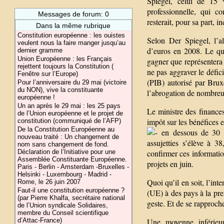
Spiegel, celui de 15 
professionnelle, qui c
Messages de forum: 0
resterait, pour sa part, 
Dans la même rubrique
Constitution européenne : les ouistes
Selon Der Spiegel, l’al
veulent nous la faire manger jusqu’au
d’euros en 2008. Le quo
dernier gramme
Union Européenne : les Français
gagner que représentera 
rejettent toujours la Constitution (
ne pas aggraver le défic
Fenêtre sur l’Europe)
(PIB) autorisé par Brux
Pour l’anniversaire du 29 mai (victoire
du NON), vive la constituante
l’abrogation de nombreu
européenne !
Un an après le 29 mai : les 25 pays
Le ministre des finances
de l’Union européenne et le projet de
impôt sur les bénéfices e
constitution (communiqué de l’AFP)
De la Constitution Européenne au
en dessous de 30 %,
nouveau traité : Un changement de
assujetties s’élève à 3
nom sans changement de fond.
Déclaration de l’Initiative pour une
confirmer ces informatio
Assemblée Constituante Européenne.
projets en juin.
Paris - Berlin - Amsterdam -Bruxelles -
Helsinki - Luxembourg - Madrid -
Quoi qu’il en soit, l’in
Rome, le 26 juin 2007
Faut-il une constitution européenne ?
(UE) à des pays à la pre
(par Pierre Khalfa, secrétaire national
geste. Et de se rapproch
de l’Union syndicale Solidaires,
membre du Conseil scientifique
d’Attac-France)
Une moyenne inférieu