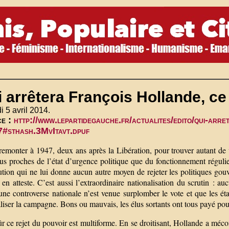
 arrêtera François Hollande, c
 5 avril 2014.
ce :
http://www.lepartidegauche.fr/actualites/edito/qui-arr
#sthash.3MvItavt.dpuf
t remonter à 1947, deux ans après la Libération, pour trouver autant d
us proches de l’état d’urgence politique que du fonctionnement régulier
ution qui ne lui donne aucun autre moyen de rejeter les politiques gou
en atteste. C’est aussi l’extraordinaire nationalisation du scrutin : au
une controverse nationale n’est venue surplomber le vote et que les ét
liser la campagne. Bons ou mauvais, les élus sortants ont tous payé po
r ce rejet du pouvoir est multiforme. En se droitisant, Hollande a méco