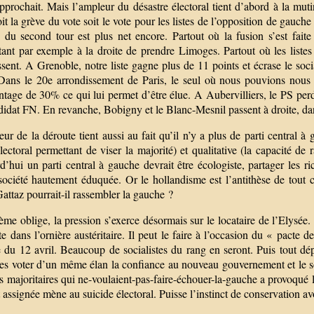
approchait. Mais l’ampleur du désastre électoral tient d’abord à la mu
oit la grève du vote soit le vote pour les listes de l’opposition de gauch
u du second tour est plus net encore. Partout où la fusion s’est fait
tant par exemple à la droite de prendre Limoges. Partout où les listes
sent. A Grenoble, notre liste gagne plus de 11 points et écrase le soc
 Dans le 20e arrondissement de Paris, le seul où nous pouvions nous
ntage de 30% ce qui lui permet d’être élue. A Aubervilliers, le PS per
idat FN. En revanche, Bobigny et le Blanc-Mesnil passent à droite, dan
ur de la déroute tient aussi au fait qu’il n’y a plus de parti central à
lectoral permettant de viser la majorité) et qualitative (la capacité d
’hui un parti central à gauche devrait être écologiste, partager les ri
société hautement éduquée. Or le hollandisme est l’antithèse de tout
attaz pourrait-il rassembler la gauche ?
me oblige, la pression s’exerce désormais sur le locataire de l’Elysée.
te dans l’ornière austéritaire. Il peut le faire à l’occasion du « pacte
 du 12 avril. Beaucoup de socialistes du rang en seront. Puis tout dép
s voter d’un même élan la confiance au nouveau gouvernement et le sout
s majoritaires qui ne-voulaient-pas-faire-échouer-la-gauche a provoqué l
t assignée mène au suicide électoral. Puisse l’instinct de conservation av