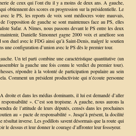
tinerie de ceux qui l’ont élu il y a moins de deux ans. A gauche,
e qui obtiennent des scores en progression sur la présidentielle. Le
e avec le PS, les reports de voix sont médiocres voire mauvais,
 de l’opposition de gauche se sont maintenues face au PS, elles
ialiste Safar. A Nîmes, nous passons devant le PS entre les deux
 maintenir, Danielle Simonnet gagne 2000 voix et améliore son
d son duel avec le FDG ainsi qu’à Saint-Denis, malgré le soutien
s une configuration d’union avec le PS dès le premier tour.
 gauche. Un tel parti combine une caractéristique quantitative (un
e rassembler la gauche une fois connu le verdict du premier tour).
chesses, répondre à la volonté de participation populaire au sein
 cela. Comment un président productiviste qui n’écoute personne
 A droite et dans les médias dominants, il lui est demandé d’aller
 de responsabilité ». C’est son tropisme. A gauche, nous aurons la
endra de l’attitude de leurs députés, censés dans les prochaines
ien au « pacte de responsabilité ». Jusqu’à présent, la docilité
e résultat inverse. Les godillots savent désormais que la route qui
oir le dessus et leur donner le courage d’affronter leur fossoyeur.