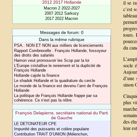
il se r
2012 2017 Hollande
Macron 2 2022-2027
c’est s
2007 2012 Sarkozy
tablea
2017 2022 Macron
permet
progres
Messages de forum: 0
tours.
Dans la même rubrique
pource
PSA.. NON ET NON aux milliers de licenciements
du cand
Rapport Combrexelle : François Hollande, fossoyeur
des droits des salariés
L’ample
Hamon veut promouvoir les Scop par la loi
socle é
L’Europe cristallise le reniement et la duplicité de
François Hollande
Aujourd
Hollande cajole la finance
d’une 
Le shadok Hollande et la quadrature du cercle
sinon G
Le monde de la finance est devenu l’ami de François
Hollande
Cinquiè
La politique de François Hollande frappe par sa
cohérence. Ce n’est pas la nôtre.
plus vi
marche
François Delapierre, secrétaire national du Parti
semaine
de Gauche
des élu
LE DETONATEUR CPE
leur es
Impunité des puissants et colère populaire
Contribution TRAIT D’UNION (Mélenchon,