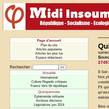
Page d'accueil
Qui
Plan du site
Articles populaires
samedi
Articles les plus lus
Sour
Espace rédacteurs
27457
Rechercher :
Il fau
Actualité
bien pl
International
constit
Culture Regards critiques
France Vers 6è république
PS qui 
qu’auc
Quinquennats
nationa
Ephéméride militante
Archives élections
Législatives juin 2024
Bien sû