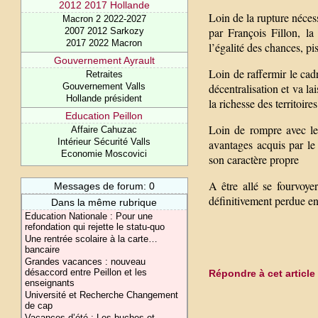
2012 2017 Hollande
Loin de la rupture nécessa
Macron 2 2022-2027
par François Fillon, la
2007 2012 Sarkozy
2017 2022 Macron
l’égalité des chances, pis
Gouvernement Ayrault
Loin de raffermir le cadr
Retraites
Gouvernement Valls
décentralisation et va la
Hollande président
la richesse des territoir
Education Peillon
Loin de rompre avec le 
Affaire Cahuzac
Intérieur Sécurité Valls
avantages acquis par le
Economie Moscovici
son caractère propre
A être allé se fourvoyer
Messages de forum: 0
définitivement perdue ent
Dans la même rubrique
Education Nationale : Pour une
refondation qui rejette le statu-quo
Une rentrée scolaire à la carte…
bancaire
Grandes vacances : nouveau
désaccord entre Peillon et les
Répondre à cet article
enseignants
Université et Recherche Changement
de cap
Vacances d’été : Les buches et