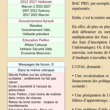
2012 2017 Hollande
BAC PRO, par exemple, es
Macron 2 2022-2027
représentés.
2007 2012 Sarkozy
2017 2022 Macron
Enfin, c’est la rentrée u
Gouvernement Ayrault
Retraites
En effet, de plus en plu
Gouvernement Valls
doit débourser en mo
Hollande président
multiplication des frais
Education Peillon
des frais d’inscriptio
Affaire Cahuzac
l’informatique). Or, i
Intérieur Sécurité Valls
euros/an, soit moins de 
Economie Moscovici
d’étudiants à travailler, 
Messages de forum: 0
L’UFAL demande :
Dans la même rubrique
Décret Peillon sur les rythmes
• Une revalorisation e
scolaires : entêtement ne fait pas
financement des politiqu
raison
scolarité ;
Ecole L’austérité à l’assaut du
périscolaire
Avec Peillon, c’est moins de maîtres
• Une péréquation de l’
dans moins de classes
filières d’apprentissage ;
Retour du livret ouvrier : stupeur et
tremblements
• Une politique d’aide 
Education Nationale : Pour une