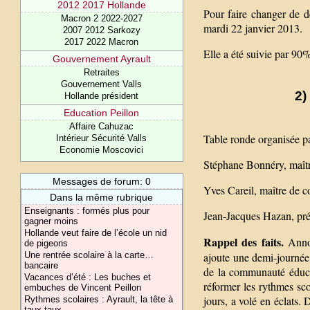
2012 2017 Hollande
Pour faire changer de dé
Macron 2 2022-2027
mardi 22 janvier 2013.
2007 2012 Sarkozy
2017 2022 Macron
Elle a été suivie par 90
Gouvernement Ayrault
Retraites
Gouvernement Valls
2)
Hollande président
Education Peillon
Affaire Cahuzac
Table ronde organisée p
Intérieur Sécurité Valls
Economie Moscovici
Stéphane Bonnéry, maître
Messages de forum: 0
Yves Careil, maître de 
Dans la même rubrique
Enseignants : formés plus pour
Jean-Jacques Hazan, pré
gagner moins
Hollande veut faire de l’école un nid
Rappel des faits.
Annon
de pigeons
Une rentrée scolaire à la carte…
ajoute une demi-journée
bancaire
de la communauté éducat
Vacances d’été : Les buches et
réformer les rythmes sco
embuches de Vincent Peillon
jours, a volé en éclats.
Rythmes scolaires : Ayrault, la tête à
taux-taux