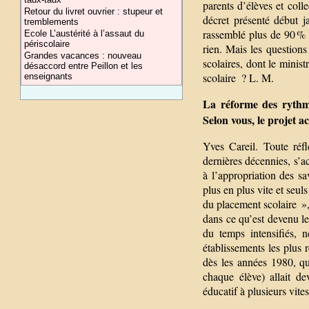
parents d’élèves et colle
Retour du livret ouvrier : stupeur et
décret présenté début j
tremblements
rassemblé plus de 90 % d
Ecole L’austérité à l’assaut du
périscolaire
rien. Mais les question
Grandes vacances : nouveau
scolaires, dont le minist
désaccord entre Peillon et les
scolaire ? L. M.
enseignants
La réforme des rythmes
Selon vous, le projet a
Yves Careil. Toute réf
dernières décennies, s’a
à l’appropriation des sa
plus en plus vite et seul
du placement scolaire »
dans ce qu’est devenu le
du temps intensifiés, 
établissements les plus 
dès les années 1980, q
chaque élève) allait d
éducatif à plusieurs vi