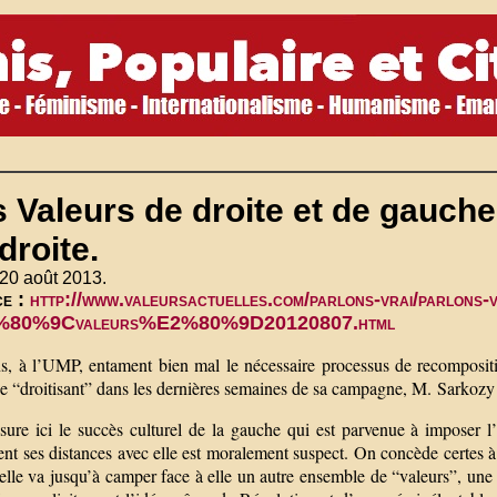
 Valeurs de droite et de gauche
droite.
20 août 2013.
ce :
http://www.valeursactuelles.com/parlons-vrai/parlons-vr
80%9Cvaleurs%E2%80%9D20120807.html
s, à l’UMP, entament bien mal le nécessaire processus de recomposition 
e “droitisant” dans les dernières semaines de sa campagne, M. Sarkozy 
ure ici le succès culturel de la gauche qui est parvenue à imposer l
nt ses distances avec elle est moralement suspect. On concède certes à l
lle va jusqu’à camper face à elle un autre ensemble de “valeurs”, une 