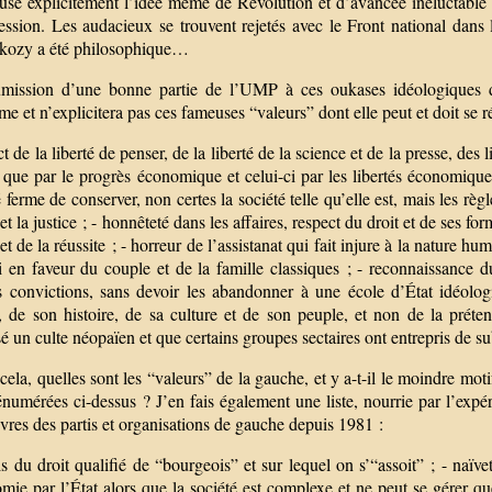
fuse explicitement l’idée même de Révolution et d’avancée inéluctable de
ression. Les audacieux se trouvent rejetés avec le Front national dan
kozy a été philosophique…
mission d’une bonne partie de l’UMP à ces oukases idéologiques du
e et n’explicitera pas ces fameuses “valeurs” dont elle peut et doit se 
ct de la liberté de penser, de la liberté de la science et de la presse, des 
 que par le progrès économique et celui-ci par les libertés économique
 ferme de conserver, non certes la société telle qu’elle est, mais les rè
 et la justice ; - honnêteté dans les affaires, respect du droit et de ses fo
 et de la réussite ; - horreur de l’assistanat qui fait injure à la nature 
i en faveur du couple et de la famille classiques ; - reconnaissance du
s convictions, sans devoir les abandonner à une école d’État idéologi
, de son histoire, de sa culture et de son peuple, et non de la préte
é un culte néopaïen et que certains groupes sectaires ont entrepris de su
cela, quelles sont les “valeurs” de la gauche, et y a-t-il le moindre m
 énumérées ci-dessus ? J’en fais également une liste, nourrie par l’e
res des partis et organisations de gauche depuis 1981 :
s du droit qualifié de “bourgeois” et sur lequel on s’“assoit” ; - naïvet
mie par l’État alors que la société est complexe et ne peut se gérer q