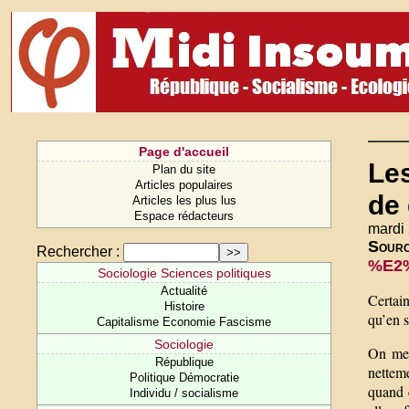
Page d'accueil
Les
Plan du site
Articles populaires
de 
Articles les plus lus
Espace rédacteurs
mardi 
Sour
Rechercher :
%E2%
Sociologie Sciences politiques
Actualité
Certain
Histoire
qu’en s
Capitalisme Economie Fascisme
Sociologie
On mes
République
netteme
Politique Démocratie
quand e
Individu / socialisme