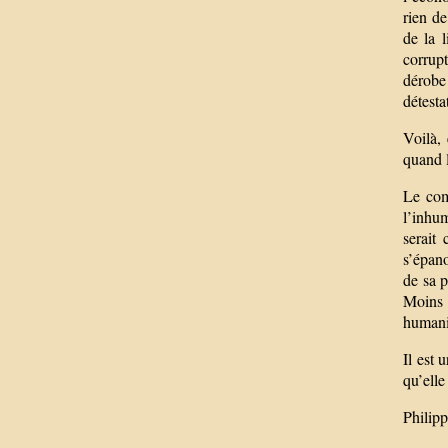
rien de
de la 
corrupt
dérobe 
détesta
Voilà, 
quand l
Le comb
l’inhu
serait
s’épano
de sa 
Moins d
humani
Il est 
qu’elle
Philip