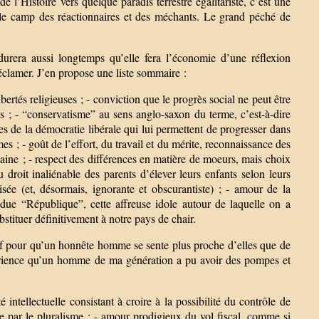
 l’Histoire vers quelque paradis terrestre égalitariste, c’est une
s le camp des réactionnaires et des méchants. Le grand péché de
rera aussi longtemps qu’elle fera l’économie d’une réflexion
réclamer. J’en propose une liste sommaire :
libertés religieuses ; - conviction que le progrès social ne peut être
s ; - “conservatisme” au sens anglo-saxon du terme, c’est-à-dire
gles de la démocratie libérale qui lui permettent de progresser dans
rmes ; - goût de l’effort, du travail et du mérite, reconnaissance des
humaine ; - respect des différences en matière de moeurs, mais choix
 droit inaliénable des parents d’élever leurs enfants selon leurs
sée (et, désormais, ignorante et obscurantiste) ; - amour de la
ndue “République”, cette affreuse idole autour de laquelle on a
bstituer définitivement à notre pays de chair.
otif pour qu’un honnête homme se sente plus proche d’elles que de
xpérience qu’un homme de ma génération a pu avoir des pompes et
é intellectuelle consistant à croire à la possibilité du contrôle de
ue par le pluralisme ; - amour prodigieux du vol fiscal, comme si