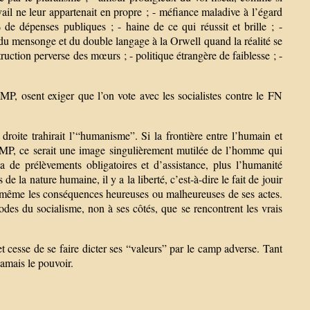
vail ne leur appartenait en propre ; - méfiance maladive à l’égard
de dépenses publiques ; - haine de ce qui réussit et brille ; -
e du mensonge et du double langage à la Orwell quand la réalité se
truction perverse des mœurs ; - politique étrangère de faiblesse ; -
MP, osent exiger que l’on vote avec les socialistes contre le FN
droite trahirait l’“humanisme”. Si la frontière entre l’humain et
’UMP, ce serait une image singulièrement mutilée de l’homme qui
a de prélèvements obligatoires et d’assistance, plus l’humanité
e la nature humaine, il y a la liberté, c’est-à-dire le fait de jouir
i-même les conséquences heureuses ou malheureuses de ses actes.
odes du socialisme, non à ses côtés, que se rencontrent les vrais
et cesse de se faire dicter ses “valeurs” par le camp adverse. Tant
 jamais le pouvoir.