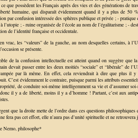
 ce que possèdent les Français après des vies et des générations de tra
liberté humaine, qui disparaît évidemment quand il y a plus de 50 % 
ion par confusion intéressée des sphères publique et privée ; - pratiqu
à l’utopie ; - ruine organisée de l’école au nom de l’égalitarisme ; - des
tion de l’identité française et occidentale.
en vrac, les “valeurs” de la gauche, au nom desquelles certains, à l’U
’occasion se présente.
le de la confusion intellectuelle est atteint quand on suggère que la 
main devait passer entre les deux moitiés “sociale” et “libérale” de l
 campée par là même. En effet, cela reviendrait à dire que plus il y 
uit. C’est évidemment le contraire, puisque parmi les attributs essentiels d
propriété, de conduire soi-même intelligemment sa vie et d’assumer so
onc il y a de liberté, moins il y a d’homme ! Partant, c’est aux antip
stes.
urgent que la droite mette de l’ordre dans ces questions philosophiques 
 ne fera pas cet effort, elle n’aura pas d’unité spirituelle et ne retrouvera
pe Nemo, philosophe*