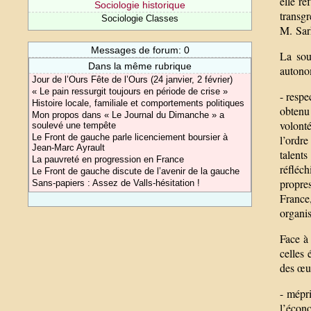
elle re
Sociologie historique
transg
Sociologie Classes
M. Sar
Messages de forum: 0
La sou
Dans la même rubrique
autonom
Jour de l’Ours Fête de l’Ours (24 janvier, 2 février)
« Le pain ressurgit toujours en période de crise »
- respe
Histoire locale, familiale et comportements politiques
obtenu
Mon propos dans « Le Journal du Dimanche » a
volonté
soulevé une tempête
Le Front de gauche parle licenciement boursier à
l’ordre
Jean-Marc Ayrault
talents
La pauvreté en progression en France
réfléch
Le Front de gauche discute de l’avenir de la gauche
propre
Sans-papiers : Assez de Valls-hésitation !
France
organis
Face à 
celles
des œuv
- mépri
l’écono