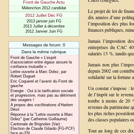
Front de Gauche Actu
Mélenchon 2012 candidat
Le projet de loi de fina
2012 Juillet Déc FG
dix années d’une politiq
2013 janvier juin FG
l’imposition des plus fo
2013 Juillet à décembre
finances publiques, ruine
2012 Janvier Juin FG
Jamais l’imposition des
Messages de forum: 0
entreprises du CAC 40 
Dans la même rubrique
salariés 13 %, tandis qu
Front de Gauche « L’esprit
d’association entre égaux assure la
Jamais non plus l’impos
confiance mutuelle »
depuis 2002 ont contribu
Lettre ouverte à Marc Dolez, par
solidarité sur la fortune 
Robert Duguet
Eric Coquerel et l’avenir du Front de
gauche
Un constat s’impose : le
Energie : Oui à la tarification sociale
de l’impôt sur le revenu
et progressive, mais pas au détriment
tombe à moins de 20 % 
des usagers !
A propos des vociférations d’Harlem
revenus du patrimoine qu
Désir
les plus riches possèdent
Réponse à la "Lettre ouverte à Marc
des classes populaires 
Dolez" (par Catherine Guillaume)
Cantonale de Brignoles (Var) :
Election de Claude Gilardo (FG-PCF)
Tout au long de ces dix
face au FN