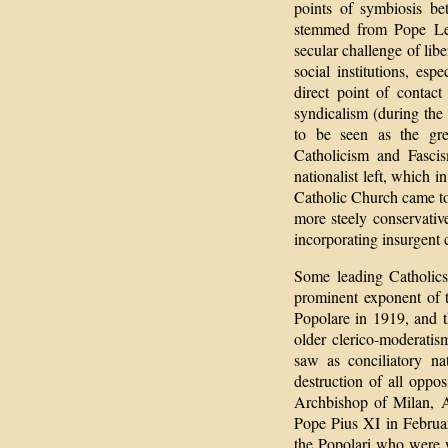
points of symbiosis b
stemmed from Pope Leo
secular challenge of lib
social institutions, es
direct point of contac
syndicalism (during the 
to be seen as the gre
Catholicism and Fascis
nationalist left, which 
Catholic Church came to 
more steely conservativ
incorporating insurgent c
Some leading Catholics
prominent exponent of t
Popolare in 1919, and t
older clerico-moderatis
saw as conciliatory na
destruction of all oppos
Archbishop of Milan, A
Pope Pius XI in February
the Popolari who were wi