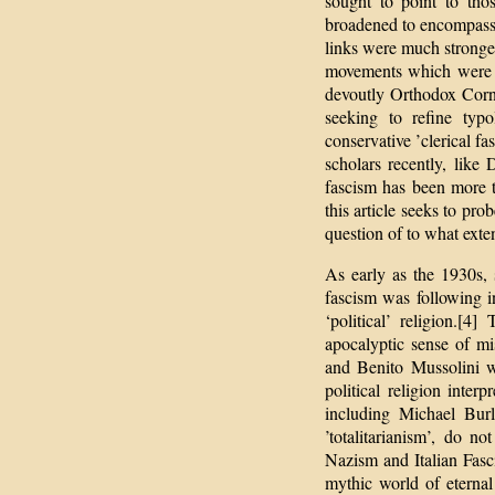
sought to point to tho
broadened to encompass 
links were much stronger
movements which were o
devoutly Orthodox Corn
seeking to refine typo
conservative ’clerical f
scholars recently, like
fascism has been more to
this article seeks to pro
question of to what extent
As early as the 1930s, 
fascism was following in
‘political’ religion.[4
apocalyptic sense of mi
and Benito Mussolini we
political religion inter
including Michael Burl
’totalitarianism’, do n
Nazism and Italian Fasc
mythic world of eternal