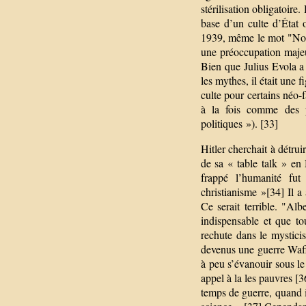
stérilisation obligatoire
base d’un culte d’État o
1939, même le mot "Noël
une préoccupation majeur
Bien que Julius Evola a 
les mythes, il était une 
culte pour certains néo-
à la fois comme des p
politiques »). [33]
Hitler cherchait à détru
de sa « table talk » en
frappé l’humanité fut
christianisme »[34] Il a
Ce serait terrible. "Alb
indispensable et que to
rechute dans le mystici
devenus une guerre Waffe
à peu s’évanouir sous le
appel à la les pauvres [
temps de guerre, quand i