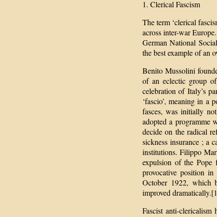
1. Clerical Fascism
The term ‘clerical fasci
across inter-war Europe.
German National Sociali
the best example of an o
Benito Mussolini founde
of an eclectic group of
celebration of Italy’s p
‘fascio’, meaning in a p
fasces, was initially n
adopted a programme wh
decide on the radical re
sickness insurance ; a ca
institutions. Filippo Mar
expulsion of the Pope 
provocative position i
October 1922, which b
improved dramatically.[
Fascist anti-clericalis