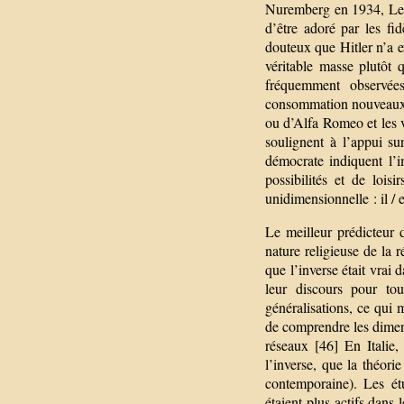
Nuremberg en 1934, Le 
d’être adoré par les fi
douteux que Hitler n’a e
véritable masse plutôt 
fréquemment observées
consommation nouveaux t
ou d’Alfa Romeo et les vo
soulignent à l’appui sur
démocrate indiquent l’i
possibilités et de loi
unidimensionnelle : il / 
Le meilleur prédicteur 
nature religieuse de la 
que l’inverse était vrai 
leur discours pour tou
généralisations, ce qui m
de comprendre les dimens
réseaux [46] En Italie, 
l’inverse, que la théori
contemporaine). Les ét
étaient plus actifs dans