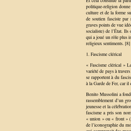
Et cela constitue la par
politique-religion donne
culture et de la forme su
de soutien fasciste par 
graves points de vue idéo
socialiste) de l’État. Il
qui a joué un rôle plus 
religieux sentiments. [8]
1. Fascisme clérical
« Fascisme clérical » L
variété de pays à traver
se rapportent à du fasc
à la Garde de Fer, car il
Benito Mussolini a fond
rassemblement d’un group
jeunesse et la célébrati
fascisme a pris son nom
« union » ou « front » (l
de l’iconographie du m
qui comprenait des mesur