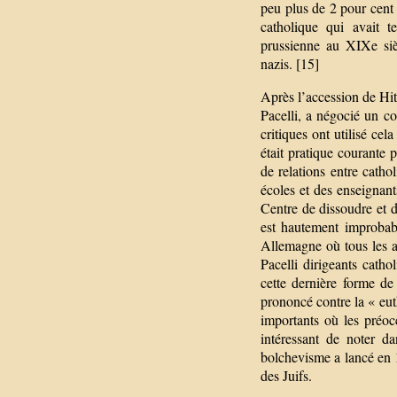
peu plus de 2 pour cent de
catholique qui avait t
prussienne au XIXe siè
nazis. [15]
Après l’accession de Hit
Pacelli, a négocié un co
critiques ont utilisé cel
était pratique courante p
de relations entre catho
écoles et des enseignant
Centre de dissoudre et d’
est hautement improbabl
Allemagne où tous les aut
Pacelli dirigeants cath
cette dernière forme de
prononcé contre la « eu
importants où les préocc
intéressant de noter d
bolchevisme a lancé en 1
des Juifs.