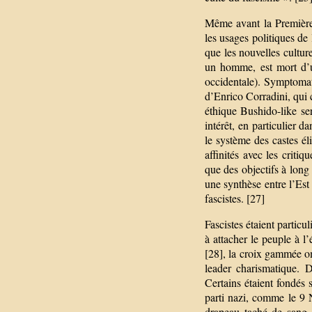
Même avant la Première 
les usages politiques de 
que les nouvelles cultur
un homme, est mort d’u
occidentale). Symptomat
d’Enrico Corradini, qui c
éthique Bushido-like ser
intérêt, en particulier d
le système des castes él
affinités avec les criti
que des objectifs à long
une synthèse entre l’Est
fascistes. [27]
Fascistes étaient particu
à attacher le peuple à l’
[28], la croix gammée o
leader charismatique. D
Certains étaient fondés s
parti nazi, comme le 9
drapeau taché de sang d