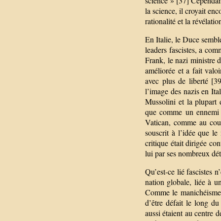
science » [37] Cependant
la science, il croyait en
rationalité et la révélat
En Italie, le Duce sembl
leaders fascistes, a co
Frank, le nazi ministre d
améliorée et a fait valoi
avec plus de liberté [
l’image des nazis en Ita
Mussolini et la plupart 
que comme un ennemi qu
Vatican, comme au cour
souscrit à l’idée que l
critique était dirigée co
lui par ses nombreux détr
Qu’est-ce lié fascistes n
nation globale, liée à un
Comme le manichéisme ét
d’être défait le long du
aussi étaient au centre 