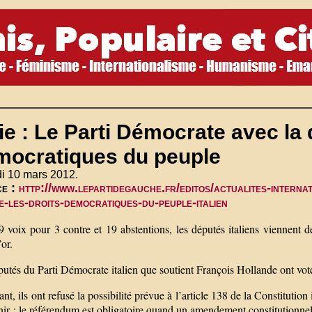
lie : Le Parti Démocrate avec la 
mocratiques du peuple
i 10 mars 2012.
ce :
http://www.lepartidegauche.fr/editos/actualites-interna
e-les-droits-democratiques-du-peuple-italien
 voix pour 3 contre et 19 abstentions, les députés italiens viennent de
’or.
utés du Parti Démocrate italien que soutient François Hollande ont vot
ant, ils ont refusé la possibilité prévue à l’article 138 de la Constitution 
nir : le référendum est obligatoire quand un amendement constitutionne