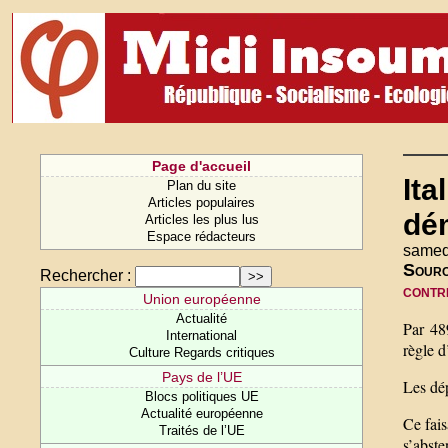
Page d'accueil
Ita
Plan du site
Articles populaires
dé
Articles les plus lus
Espace rédacteurs
samed
Sour
Rechercher :
contr
Union européenne
Actualité
Par 489
International
règle d
Culture Regards critiques
Pays de l’UE
Les dép
Blocs politiques UE
Actualité européenne
Ce fais
Traités de l’UE
s’abste