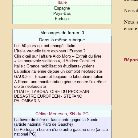
Italie
Espagne
Nous d
Pays-Bas
Portugal
Nous s
encore 
Messages de forum: 0
Dans la même rubrique
Les 50 jours qui ont changé l’Italie
L’Italie va-t-elle faire exploser l’Europe ?
Clin d’œil sur l’affaire Aldo Moro – Extrait du livre
Répond
« Un onorevole siciliano », d’Andrea Camilleri
Italie : Grande mobilisation étudiants-lycéens
La police italienne déjoue un complot néofasciste
GAUCHE : Encore et toujours le laboratoire italien
A Rome, une manifestation géante contre l’extrême-
droite néofasciste
L’ITALIE, LABORATOIRE DU PROCHAIN
DÉSASTRE EUROPÉEN - STEFANO
PALOMBARINI
Céline Meneses, SN du PG
La fièvre droitière et fascisante gagne la Suède
(article national Parti de Gauche)
Le Portugal a besoin d’une autre gauche unie (article
national PG)