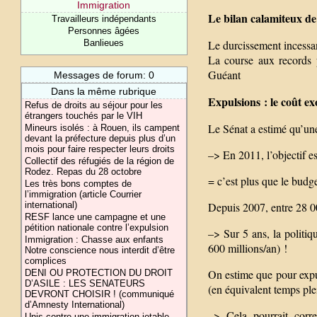
Immigration
Le bilan calamiteux de
Travailleurs indépendants
Personnes âgées
Le durcissement incessan
Banlieues
La course aux records 
Guéant
Messages de forum: 0
Dans la même rubrique
Expulsions : le coût ex
Refus de droits au séjour pour les
étrangers touchés par le VIH
Le Sénat a estimé qu’un
Mineurs isolés : à Rouen, ils campent
devant la préfecture depuis plus d’un
mois pour faire respecter leurs droits
–> En 2011, l’objectif e
Collectif des réfugiés de la région de
Rodez. Repas du 28 octobre
= c’est plus que le budge
Les très bons comptes de
l’immigration (article Courrier
Depuis 2007, entre 28 0
international)
RESF lance une campagne et une
pétition nationale contre l’expulsion
–> Sur 5 ans, la politi
Immigration : Chasse aux enfants
600 millions/an) !
Notre conscience nous interdit d’être
complices
On estime que pour expul
DENI OU PROTECTION DU DROIT
D’ASILE : LES SENATEURS
(en équivalent temps ple
DEVRONT CHOISIR ! (communiqué
d’Amnesty International)
–> Cela pourrait corre
Unis contre une immigration jetable