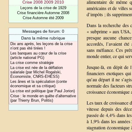
alimentaire de même qu
Crise 2008 2009 2010
américains et de villes 
Leçons de la crise de 1929
Crise financière Automne 2008
d’impôts ; ils supprimen
Crise Automne été 2009
Dans la recherche des ca
« subprime » aux USA, pr
Messages de forum: 0
presque aucune chance
Dans la même rubrique
accordés, l’avaient été
Dix ans après, les leçons de la crise
n’ont pas été tirées !
sans méfiance. Ces prêts
Les banques au cœur de la crise
monde entier, ce qui serv
(article national PG)
La crise comme stratégie
Jusque-là, en dépit de l
La crise est née de la déflation
salariale (par Michel Rogalski,
financiers exotiques qu
Économiste, CNRS-EHESS)
qu’au départ il ne s’agi
Les ânes et la spéculation (conte
normale des facteurs stru
économique et sa critique)
La crise est politique (par Paul Jorion)
croissance économique ain
Crise : le monde en quête d’alternative
(par Thierry Brun, Politis)
Les taux de croissance d
vitesse depuis des déc
passée de 4,4% dans les
à 1,9% dans les années 
stagnation économique à