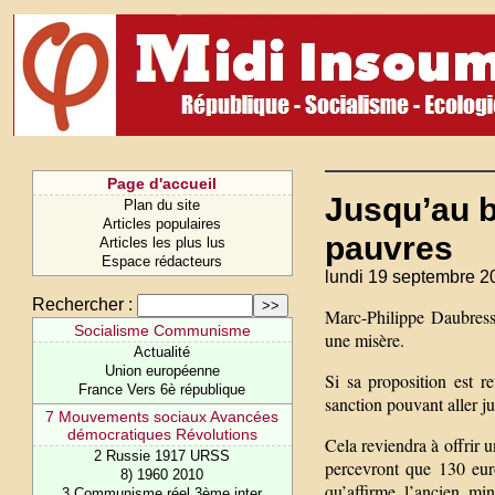
Page d'accueil
Jusqu’au b
Plan du site
Articles populaires
pauvres
Articles les plus lus
Espace rédacteurs
lundi 19 septembre 2
Rechercher :
Marc-Philippe Daubress
Socialisme Communisme
une misère.
Actualité
Union européenne
Si sa proposition est r
France Vers 6è république
sanction pouvant aller j
7 Mouvements sociaux Avancées
démocratiques Révolutions
Cela reviendra à offrir 
2 Russie 1917 URSS
percevront que 130 eur
8) 1960 2010
qu’affirme l’ancien mi
3 Communisme réel 3ème inter