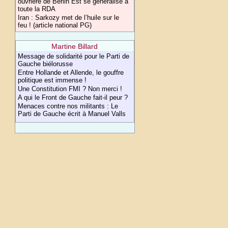
ouvrière de Berlin Est se généralise à
toute la RDA
Iran : Sarkozy met de l’huile sur le
feu ! (article national PG)
Martine Billard
Message de solidarité pour le Parti de
Gauche biélorusse
Entre Hollande et Allende, le gouffre
politique est immense !
Une Constitution FMI ? Non merci !
A qui le Front de Gauche fait-il peur ?
Menaces contre nos militants : Le
Parti de Gauche écrit à Manuel Valls