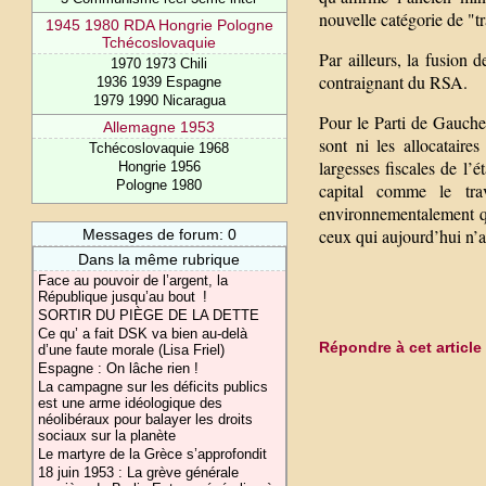
nouvelle catégorie de "tr
1945 1980 RDA Hongrie Pologne
Tchécoslovaquie
Par ailleurs, la fusion
1970 1973 Chili
contraignant du RSA.
1936 1939 Espagne
1979 1990 Nicaragua
Pour le Parti de Gauche,
Allemagne 1953
sont ni les allocatair
Tchécoslovaquie 1968
largesses fiscales de l’é
Hongrie 1956
Pologne 1980
capital comme le trav
environnementalement qu
ceux qui aujourd’hui n’ar
Messages de forum: 0
Dans la même rubrique
Face au pouvoir de l’argent, la
République jusqu’au bout !
SORTIR DU PIÈGE DE LA DETTE
Ce qu’ a fait DSK va bien au-delà
Répondre à cet article
d’une faute morale (Lisa Friel)
Espagne : On lâche rien !
La campagne sur les déficits publics
est une arme idéologique des
néolibéraux pour balayer les droits
sociaux sur la planète
Le martyre de la Grèce s’approfondit
18 juin 1953 : La grève générale