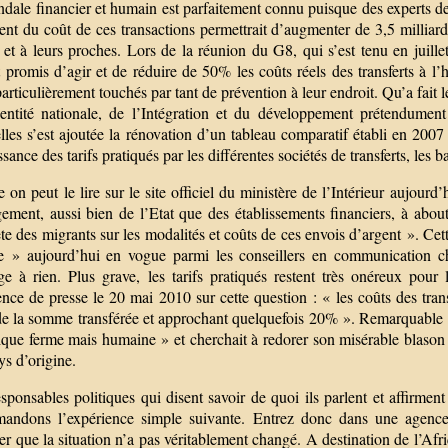
ndale financier et humain est parfaitement connu puisque des experts d
ent du coût de ces transactions permettrait d’augmenter de 3,5 milliar
 et à leurs proches. Lors de la réunion du G8, qui s’est tenu en juille
t promis d’agir et de réduire de 50% les coûts réels des transferts à 
articulièrement touchés par tant de prévention à leur endroit. Qu’a fait 
dentité nationale, de l’Intégration et du développement prétendumen
lles s’est ajoutée la rénovation d’un tableau comparatif établi en 200
sance des tarifs pratiqués par les différentes sociétés de transferts, les b
n peut le lire sur le site officiel du ministère de l’Intérieur aujourd’
ement, aussi bien de l’Etat que des établissements financiers, à about
e des migrants sur les modalités et coûts de ces envois d’argent ». Ce
e » aujourd’hui en vogue parmi les conseillers en communication 
ge à rien. Plus grave, les tarifs pratiqués restent très onéreux po
nce de presse le 20 mai 2010 sur cette question : « les coûts des tran
e la somme transférée et approchant quelquefois 20% ». Remarquable bi
ique ferme mais humaine » et cherchait à redorer son misérable blason 
ys d’origine.
ponsables politiques qui disent savoir de quoi ils parlent et affirment 
andons l’expérience simple suivante. Entrez donc dans une agence
er que la situation n’a pas véritablement changé. A destination de l’Afri