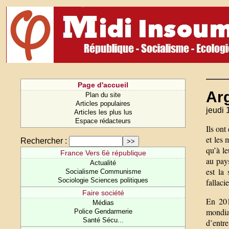
Page d'accueil
Ar
Plan du site
Articles populaires
jeudi 
Articles les plus lus
Espace rédacteurs
Ils ont
et les 
Rechercher :
qu’à le
France Vers 6è république
au pays
Actualité
est la
Socialisme Communisme
Sociologie Sciences politiques
fallaci
Faire société
En 201
Médias
mondial
Police Gendarmerie
Santé Sécu...
d’entre