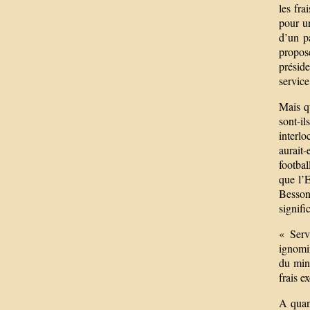
les fra
pour un
d’un p
propos
présid
service
Mais qu
sont-i
interl
aurait
footba
que l’E
Besson
signifi
« Serv
ignomin
du min
frais e
A quand