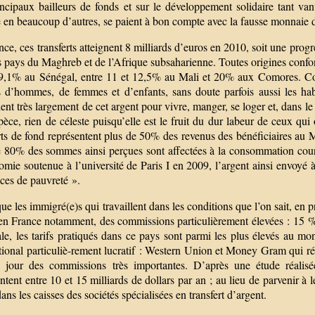
incipaux bailleurs de fonds et sur le développement solidaire tant van
en beaucoup d’autres, se paient à bon compte avec la fausse monnaie d
ce, ces transferts atteignent 8 milliards d’euros en 2010, soit une pro
es pays du Maghreb et de l’Afrique subsaharienne. Toutes origines co
9,1% au Sénégal, entre 11 et 12,5% au Mali et 20% aux Comores. Conc
s d’hommes, de femmes et d’enfants, sans doute parfois aussi les habit
nt très largement de cet argent pour vivre, manger, se loger et, dans l
pèce, rien de céleste puisqu’elle est le fruit du dur labeur de ceux qui 
erts de fond représentent plus de 50% des revenus des bénéficiaires au
e 80% des sommes ainsi perçues sont affectées à la consommation cour
mie soutenue à l’université de Paris I en 2009, l’argent ainsi envoyé à
ices de pauvreté ».
ue les immigré(e)s qui travaillent dans les conditions que l’on sait, en 
 en France notamment, des commissions particulièrement élevées : 15
le, les tarifs pratiqués dans ce pays sont parmi les plus élevés au 
tional particuliè-rement lucratif : Western Union et Money Gram qui ré
 jour des commissions très importantes. D’après une étude réalis
ntent entre 10 et 15 milliards de dollars par an ; au lieu de parvenir à 
dans les caisses des sociétés spécialisées en transfert d’argent.