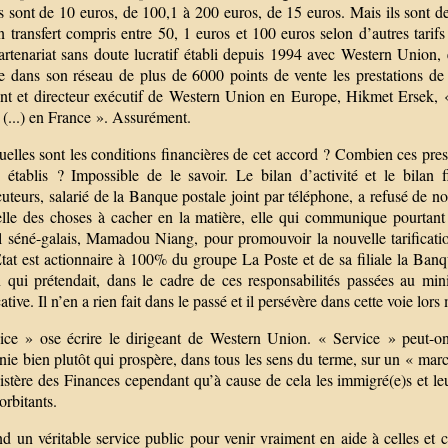
is sont de 10 euros, de 100,1 à 200 euros, de 15 euros. Mais ils sont d
 transfert compris entre 50, 1 euros et 100 euros selon d’autres tarifs
artenariat sans doute lucratif établi depuis 1994 avec Western Union, 
e dans son réseau de plus de 6000 points de vente les prestations de 
ent et directeur exécutif de Western Union en Europe, Hikmet Ersek, «
 (...) en France ». Assurément.
elles sont les conditions financières de cet accord ? Combien ces pres
ls établis ? Impossible de le savoir. Le bilan d’activité et le bilan 
ocuteurs, salarié de la Banque postale joint par téléphone, a refusé d
-elle des choses à cacher en la matière, elle qui communique pourtant 
ll séné-galais, Mamadou Niang, pour promouvoir la nouvelle tarificatio
tat est actionnaire à 100% du groupe La Poste et de sa filiale la Banque
 qui prétendait, dans le cadre de ces responsabilités passées au minis
cative. Il n’en a rien fait dans le passé et il persévère dans cette voie lo
ice » ose écrire le dirigeant de Western Union. « Service » peut-on l
ie bien plutôt qui prospère, dans tous les sens du terme, sur un « mar
istère des Finances cependant qu’à cause de cela les immigré(e)s et l
xorbitants.
 un véritable service public pour venir vraiment en aide à celles et c