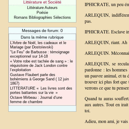
Littérature et Société
IPHICRATE, un peu ému.
Littérature Auteurs
Poésie
ARLEQUIN, indifféremme
Romans Bibliographies Sélections
pas.
Messages de forum: 0
IPHICRATE. Esclave ins
Dans la même rubrique
ARLEQUIN, riant. Ah ! A
L’Arbre de Noël, les cadeaux et le
Mariage (par Dostoïevski)
"Le Feu" de Barbusse : témoignage
ARLEQUIN. Méconnais-tu
exceptionnel sur 14-18
« Votre robe est tachée de sang » : le
ARLEQUIN, se reculant 
réquisitoire de Jack London contre
pardonne : les hommes n
l’exploitation
Gustave Flaubert parle des
un pauvre animal, et tu di
bohémiens à George Sand ( 12 juin
trouver ici plus fort que 
1867)
verrons ce que tu penseras
LITTERATURE « Les livres sont des
portes battantes sur la vie »
Octave Mirbeau : Journal d’une
Quand tu auras souffert,
femme de chambre
aux autres. Tout en ira
toi.
Adieu, mon ami, je vais t