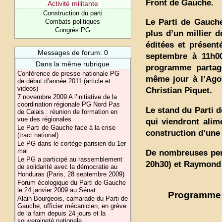
Front de Gauche.
Activité militante
Construction du parti
Le Parti de Gauche
Combats politiques
Congrès PG
plus d’un millier 
éditées et présen
Messages de forum: 0
septembre à 11h00
Dans la même rubrique
programme partagé
Conférence de presse nationale PG
même jour à l’Ago
de début d’année 2011 (article et
videos)
Christian Piquet.
7 novembre 2009 A l’initiative de la
coordination régionale PG Nord Pas
Le stand du Parti 
de Calais : réunion de formation en
vue des régionales
qui viendront alime
Le Parti de Gauche face à la crise
construction d’une
(tract national)
Le PG dans le cortège parisien du 1er
mai
De nombreuses pers
Le PG a participé au rassemblement
20h30) et Raymond 
de solidarité avec la démocratie au
Honduras (Paris, 28 septembre 2009)
Forum écologique du Parti de Gauche
le 24 janvier 2009 au Sénat
Programme 
Alain Bourgeois, camarade du Parti de
Gauche, officier mécanicien, en grève
de la faim depuis 24 jours et la
souveraineté nationale