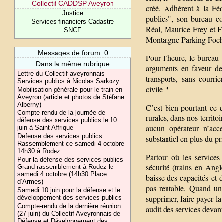
Collectif CADDSP Aveyron
créé. Adhérent à la Féd
Justice
publics", son bureau c
Services financiers Cadastre
Réal, Maurice Frey et F
SNCF
Montaigne Parking Foch
Messages de forum: 0
Pour l’heure, le bureau 
Dans la même rubrique
arguments en faveur de
Lettre du Collectif aveyronnais
transports, sans courri
Services publics à Nicolas Sarkozy
civile ?
Mobilisation générale pour le train en
Aveyron (article et photos de Stéfane
Alberny)
C’est bien pourtant ce 
Compte-rendu de la journée de
rurales, dans nos territo
défense des services publics le 10
aucun opérateur n’acce
juin à Saint Affrique
Defense des services publics
substantiel en plus du pr
Rassemblement ce samedi 4 octobre
14h30 à Rodez
Partout où les services 
Pour la défense des services publics
sécurité (trains en Ang
Grand rassemblement à Rodez le
samedi 4 octobre (14h30 Place
baisse des capacités et
d’Armes)
pas rentable. Quand un 
Samedi 10 juin pour la défense et le
supprimer, faire payer la
développement des services publics
Compte-rendu de la dernière réunion
audit des services devant
(27 juin) du Collectif Aveyronnais de
Défense et Développement des