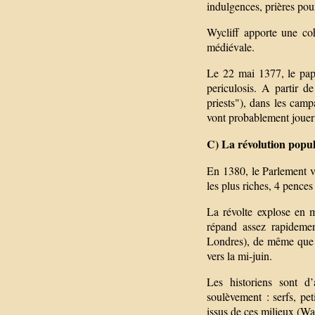
indulgences, prières pour
Wycliff apporte une co
médiévale.
Le 22 mai 1377, le pap
periculosis. A partir d
priests"), dans les campa
vont probablement jouer
C) La révolution popul
En 1380, le Parlement vo
les plus riches, 4 pences
La révolte explose en 
répand assez rapidemen
Londres), de même que 
vers la mi-juin.
Les historiens sont d
soulèvement : serfs, pet
issus de ces milieux (Wat