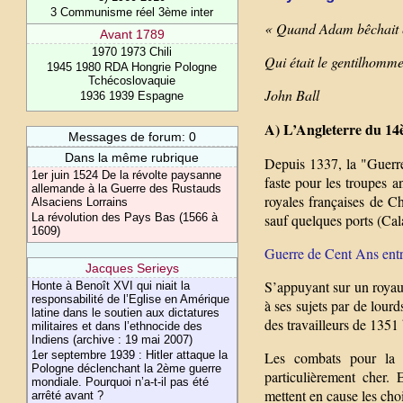
3 Communisme réel 3ème inter
« Quand Adam bêchait et
Avant 1789
1970 1973 Chili
Qui était le gentilhomm
1945 1980 RDA Hongrie Pologne
Tchécoslovaquie
John Ball
1936 1939 Espagne
A) L’Angleterre du 14è
Messages de forum: 0
Dans la même rubrique
Depuis 1337, la "Guerre
1er juin 1524 De la révolte paysanne
faste pour les troupes a
allemande à la Guerre des Rustauds
royales françaises de Ch
Alsaciens Lorrains
La révolution des Pays Bas (1566 à
sauf quelques ports (Cal
1609)
Guerre de Cent Ans entre
Jacques Serieys
S’appuyant sur un royaum
Honte à Benoît XVI qui niait la
responsabilité de l’Eglise en Amérique
à ses sujets par de lour
latine dans le soutien aux dictatures
des travailleurs de 1351 
militaires et dans l’ethnocide des
Indiens (archive : 19 mai 2007)
1er septembre 1939 : Hitler attaque la
Les combats pour la 
Pologne déclenchant la 2ème guerre
particulièrement cher.
mondiale. Pourquoi n’a-t-il pas été
mettent en cause les choi
arrêté avant ?