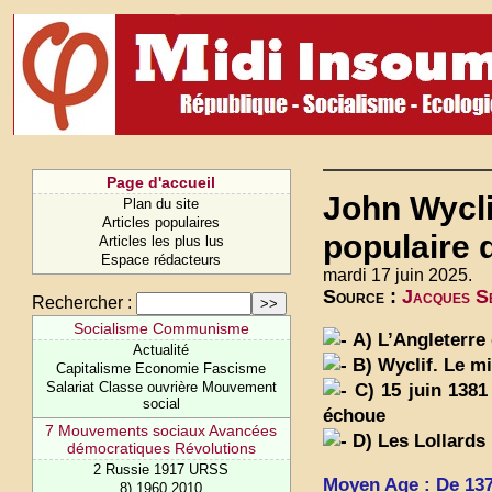
Page d'accueil
John Wyclif
Plan du site
Articles populaires
populaire 
Articles les plus lus
Espace rédacteurs
mardi 17 juin 2025.
Source :
Jacques Se
Rechercher :
Socialisme Communisme
A) L’Angleterre
Actualité
B) Wyclif. Le mi
Capitalisme Economie Fascisme
Salariat Classe ouvrière Mouvement
C) 15 juin 1381 
social
échoue
7 Mouvements sociaux Avancées
D) Les Lollards
démocratiques Révolutions
2 Russie 1917 URSS
Moyen Age : De 1378
8) 1960 2010