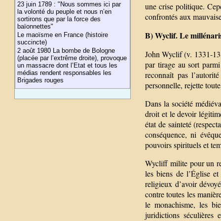
23 juin 1789 : "Nous sommes ici par
une crise politique. Cep
la volonté du peuple et nous n’en
confrontés aux mauvaises
sortirons que par la force des
baïonnettes"
B) Wyclif. Le millénar
Le maoïsme en France (histoire
succincte)
2 août 1980 La bombe de Bologne
John Wyclif (v. 1331-138
(placée par l’extrême droite), provoque
par tirage au sort parmi
un massacre dont l’Etat et tous les
médias rendent responsables les
reconnaît pas l’autorit
Brigades rouges
personnelle, rejette tout
Dans la société médiéval
droit et le devoir légit
état de sainteté (respec
conséquence, ni évêque
pouvoirs spirituels et te
Wycliff milite pour un re
les biens de l’Église et
religieux d’avoir dévoy
contre toutes les manière
le monachisme, les bie
juridictions séculières