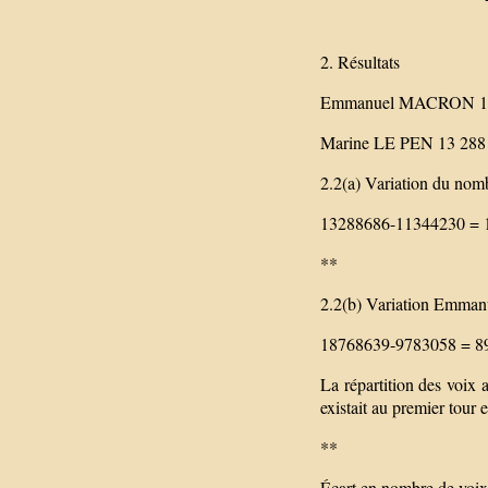
2. Résultats
Emmanuel MACRON 18 
Marine LE PEN 13 288 
2.2(a) Variation du nomb
13288686-11344230 = 1
**
2.2(b) Variation Emmanu
18768639-9783058 = 898
La répartition des voix 
existait au premier tour 
**
Écart en nombre de voi