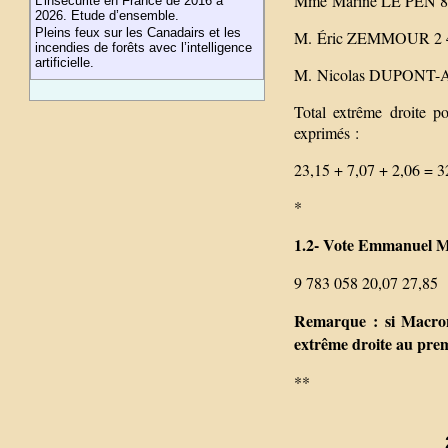
Mme Marine LE PEN 8 
L’insécurité en France de 2016 à
2026. Etude d’ensemble.
Pleins feux sur les Canadairs et les
M. Éric ZEMMOUR 2 48
incendies de forêts avec l’intelligence
artificielle.
M. Nicolas DUPONT-A
Total extrême droite 
exprimés :
23,15 + 7,07 + 2,06 = 3
*
1.2- Vote Emmanuel M
9 783 058 20,07 27,85
Remarque : si Macron 
extrême droite au prem
**