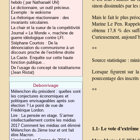
hebdo ( par Nathanaël Uhl)
sinon dissimulés par les
Le dictionnaire, un outil précieux.
Exemple : le wokisme
Mais le fait le plus pré
La rhétorique réactionnaire : des
invariants séculaires.
Marine Le Pen. Rappelon
La chair et la sueur de la compétitivité
obtenu 17,8 % des suffr
Journal « Le Monde », machine de
Curieusement, aujourd’hu
guerre idéologique contre LFI.
Stéphane Courtois : De la
**
dénonciation du communisme à un
discours proche de l’extrême droite
La Caste. Enquête sur cette haute
Source statistique : mini
fonction publique...
De l’usage du concept de totalitarisme
Lorsque figurent sur l
(Jean Ristat)
pourcentage des inscrits
Debonrivage
**
Mélenchon élu président : quelles sont
les conjectures économiques et
politiques envisageables après son
élection ? Le point de vue de
Frédérique Lordon.
Lire : La pensée en otage. S’armer
intellectuellement contre les médias
2017 Comment les médias ont éliminé
1.1- Le vote d’extrême 
Mélenchon du 2ème tour et ont fait
élire Macron.