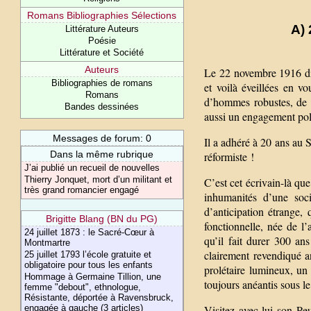
Romans Bibliographies Sélections
A)
Littérature Auteurs
Poésie
Littérature et Société
Auteurs
Le 22 novembre 1916 di
Bibliographies de romans
et voilà éveillées en v
Romans
d’hommes robustes, de bl
Bandes dessinées
aussi un engagement poli
Messages de forum: 0
Il a adhéré à 20 ans au S
Dans la même rubrique
réformiste !
J’ai publié un recueil de nouvelles
Thierry Jonquet, mort d’un militant et
C’est cet écrivain-là que
très grand romancier engagé
inhumanités d’une soc
d’anticipation étrange,
Brigitte Blang (BN du PG)
fonctionnelle, née de l’
24 juillet 1873 : le Sacré-Cœur à
qu’il fait durer 300 a
Montmartre
clairement revendiqué an
25 juillet 1793 l’école gratuite et
obligatoire pour tous les enfants
prolétaire lumineux, un 
Hommage à Germaine Tillion, une
toujours anéantis sous le
femme "debout", ethnologue,
Résistante, déportée à Ravensbruck,
engagée à gauche (3 articles)
Visitez avec lui son Pe