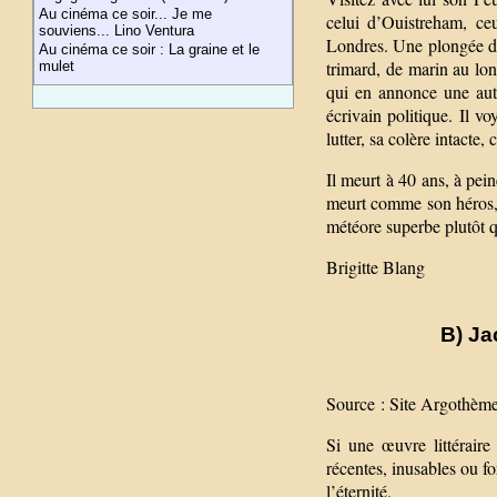
Au cinéma ce soir... Je me
celui d’Ouistreham, c
souviens... Lino Ventura
Londres. Une plongée da
Au cinéma ce soir : La graine et le
trimard, de marin au lon
mulet
qui en annonce une aut
écrivain politique. Il vo
lutter, sa colère intacte,
Il meurt à 40 ans, à pein
meurt comme son héros, 
météore superbe plutôt 
Brigitte Blang
B) Ja
Source : Site Argothèm
Si une œuvre littéraire
récentes, inusables ou f
l’éternité.