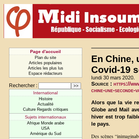
Page d'accueil
En Chine, 
Plan du site
Articles populaires
Covid-19 s
Articles les plus lus
Espace rédacteurs
lundi 30 mars 2020.
Source :
https://ww
Rechercher :
chine-une-seconde-va
International
Histoire
Alors que la vie r
Actualité
Globe and Mail ave
Culture Regards critiques
hiver est trop faib
Sujets internationaux
Afrique Monde arabe
le pays.
USA
Amérique du Sud
Des scènes “inimaginable