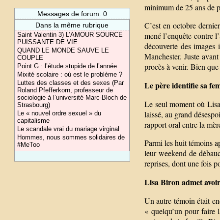
minimum de 25 ans de pri
Messages de forum: 0
C’est en octobre dernier
Dans la même rubrique
mené l’enquête contre l’
Saint Valentin 3) L’AMOUR SOURCE
PUISSANTE DE VIE
découverte des images i
QUAND LE MONDE SAUVE LE
Manchester. Juste avant 
COUPLE
procès à venir. Bien que 
Point G : l’étude stupide de l’année
Mixité scolaire : où est le problème ?
Luttes des classes et des sexes (Par
Le père identifie sa fe
Roland Pfefferkorn, professeur de
sociologie à l’université Marc-Bloch de
Le seul moment où Lisa B
Strasbourg)
laissé, au grand désespoi
Le « nouvel ordre sexuel » du
capitalisme
rapport oral entre la mèr
Le scandale vrai du mariage virginal
Hommes, nous sommes solidaires de
Parmi les huit témoins a
#MeToo
leur weekend de débauch
reprises, dont une fois p
Lisa Biron admet avoir
Un autre témoin était en
« quelqu’un pour faire l