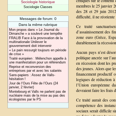
critiques sur le contenu
Sociologie historique
membres le 25 janvier 2
Sociologie Classes
des 28 et 29 juin 201
difficulté, il ne réorient
Messages de forum: 0
Dans la même rubrique
Ce traité sanctuarise
Mon propos dans « Le Journal du
d’assainissement des fi
Dimanche » a soulevé une tempête
zone euro (Grèce, Espag
FRALIB Face à la provovation de la
multinationale Unilever le
durablement la récessio
gouvernement doit intervenir
« Le pain ressurgit toujours en période
Aucun pays n’est désor
de crise »
politique ancrée sur l’au
Traité européen : Mélenchon appelle à
une manifestation pour un référendum
en récession dont les pr
Reprise et reconversion des
des jeunes. Alors que le
entreprises par et avec les salariés
financement productif on
Sans-papiers : Assez de Valls-
logiques de réduction à 
hésitation !
Jour de l’Ours Fête de l’Ours (24
l’Union européenne dan
janvier, 2 février)
devraient faire les frais 
Montebourg et Valls ne parlent pas de
nucléaire mais de la mise au pas des
Ce traité aurait des co
écologistes par le PS
compétence des instanc
sociaux serait difficile 