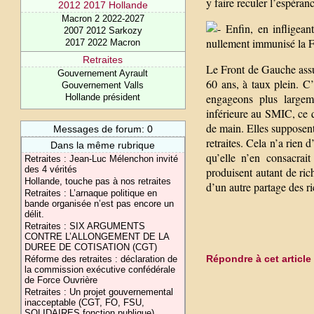
y faire reculer l’espéran
2012 2017 Hollande
Macron 2 2022-2027
Enfin, en infligeant
2007 2012 Sarkozy
nullement immunisé la Fr
2017 2022 Macron
Retraites
Le Front de Gauche assume
Gouvernement Ayrault
60 ans, à taux plein. C
Gouvernement Valls
engageons plus largeme
Hollande président
inférieure au SMIC, ce q
de main. Elles supposent
Messages de forum: 0
retraites. Cela n’a rien 
Dans la même rubrique
qu’elle n’en consacrai
Retraites : Jean-Luc Mélenchon invité
des 4 vérités
produisent autant de ric
Hollande, touche pas à nos retraites
d’un autre partage des ri
Retraites : L’arnaque politique en
bande organisée n’est pas encore un
délit.
Retraites : SIX ARGUMENTS
CONTRE L’ALLONGEMENT DE LA
DUREE DE COTISATION (CGT)
Répondre à cet article
Réforme des retraites : déclaration de
la commission exécutive confédérale
de Force Ouvrière
Retraites : Un projet gouvernemental
inacceptable (CGT, FO, FSU,
SOLIDAIRES fonction publique)