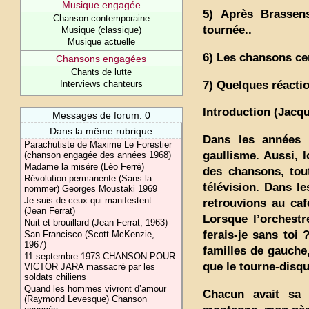
Musique engagée
5) Après Brassens
Chanson contemporaine
tournée..
Musique (classique)
Musique actuelle
6) Les chansons ce
Chansons engagées
Chants de lutte
7) Quelques réacti
Interviews chanteurs
Introduction (Jacq
Messages de forum: 0
Dans la même rubrique
Dans les années 
Parachutiste de Maxime Le Forestier
gaullisme. Aussi, 
(chanson engagée des années 1968)
Madame la misère (Léo Ferré)
des chansons, tout
Révolution permanente (Sans la
télévision. Dans l
nommer) Georges Moustaki 1969
Je suis de ceux qui manifestent...
retrouvions au caf
(Jean Ferrat)
Lorsque l’orchestr
Nuit et brouillard (Jean Ferrat, 1963)
ferais-je sans toi 
San Francisco (Scott McKenzie,
1967)
familles de gauche
11 septembre 1973 CHANSON POUR
que le tourne-disqu
VICTOR JARA massacré par les
soldats chiliens
Quand les hommes vivront d’amour
Chacun avait sa 
(Raymond Levesque) Chanson