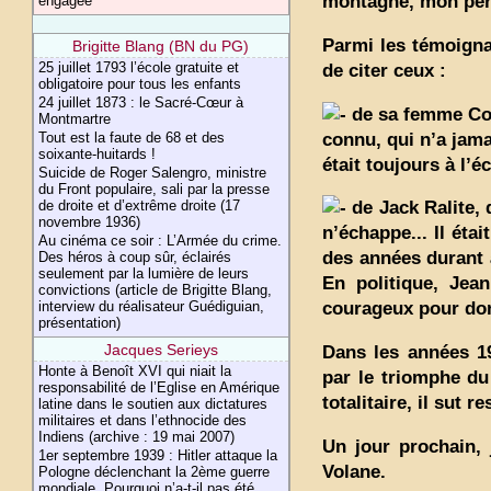
montagne, mon pèr
engagée
Parmi les témoigna
Brigitte Blang (BN du PG)
25 juillet 1793 l’école gratuite et
de citer ceux :
obligatoire pour tous les enfants
24 juillet 1873 : le Sacré-Cœur à
de sa femme Cole
Montmartre
connu, qui n’a jama
Tout est la faute de 68 et des
soixante-huitards !
était toujours à l’é
Suicide de Roger Salengro, ministre
du Front populaire, sali par la presse
de droite et d’extrême droite (17
de Jack Ralite, 
novembre 1936)
n’échappe... Il éta
Au cinéma ce soir : L’Armée du crime.
des années durant à
Des héros à coup sûr, éclairés
seulement par la lumière de leurs
En politique, Jean
convictions (article de Brigitte Blang,
interview du réalisateur Guédiguian,
courageux pour don
présentation)
Jacques Serieys
Dans les années 1
Honte à Benoît XVI qui niait la
par le triomphe du 
responsabilité de l’Eglise en Amérique
totalitaire, il sut 
latine dans le soutien aux dictatures
militaires et dans l’ethnocide des
Indiens (archive : 19 mai 2007)
Un jour prochain, 
1er septembre 1939 : Hitler attaque la
Volane.
Pologne déclenchant la 2ème guerre
mondiale. Pourquoi n’a-t-il pas été