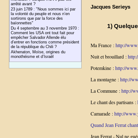
arrêté avant ?
Jacques Serieys
23 juin 1789 : "Nous sommes ici par
la volonté du peuple et nous n’en
sortirons que par la force des
baïonnettes"
1) Quelque
Du 4 septembre au 3 novembre 1970 :
Comment les USA ont tout fait pour
empêcher Salvador Allende élu
d’entrer en fonctions comme président
Ma France :
http://www
de la république du Chili ?
Akhenaton, Moïse, origines du
Nuit et brouillard :
http
monothéisme et d’Israël
Potemkine :
http://www
La montagne :
http://w
La Commune :
http://
Le chant des partisans :
Camarade :
http://www
Quand Jean Ferrat chantai
Jean Ferrat - Nul ne gué