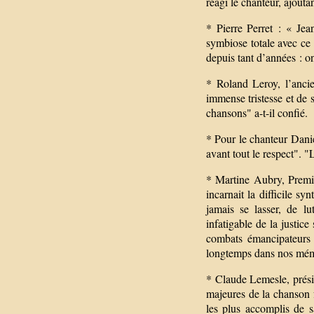
réagi le chanteur, ajout
* Pierre Perret : « Jea
symbiose totale avec ce q
depuis tant d’années : o
* Roland Leroy, l’anci
immense tristesse et de 
chansons" a-t-il confié.
* Pour le chanteur Danie
avant tout le respect". "
* Martine Aubry, Premiè
incarnait la difficile sy
jamais se lasser, de lu
infatigable de la justic
combats émancipateurs (
longtemps dans nos mém
* Claude Lemesle, présid
majeures de la chanson f
les plus accomplis de 