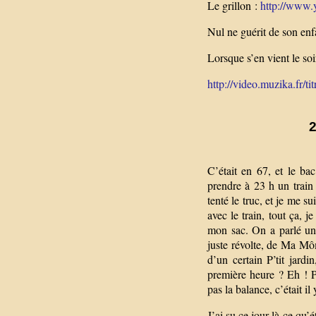
Le grillon :
http://www
Nul ne guérit de son en
Lorsque s’en vient le soi
http://video.muzika.fr/tit
2
C’était en 67, et le bac
prendre à 23 h un train
tenté le truc, et je me su
avec le train, tout ça, 
mon sac. On a parlé un
juste révolte, de Ma Môm
d’un certain P’tit jar
première heure ? Eh ! Po
pas la balance, c’était i
J’ai su ce jour-là ce qu’