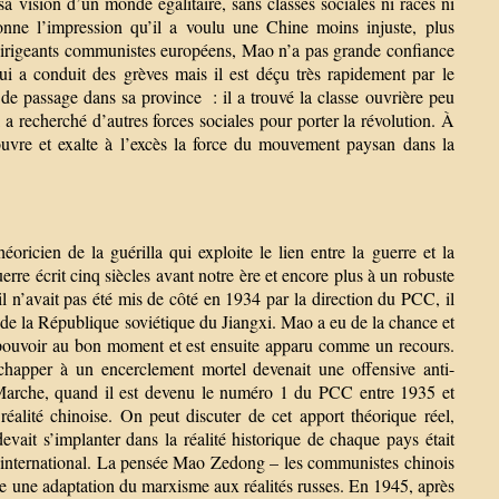
a vision d’un monde égalitaire, sans classes sociales ni races ni
nne l’impression qu’il a voulu une Chine moins injuste, plus
des dirigeants communistes européens, Mao n’a pas grande confiance
ui a conduit des grèves mais il est déçu très rapidement par le
e de passage dans sa province : il a trouvé la classe ouvrière peu
l a recherché d’autres forces sociales pour porter la révolution. À
couvre et exalte à l’excès la force du mouvement paysan dans la
oricien de la guérilla qui exploite le lien entre la guerre et la
erre écrit cinq siècles avant notre ère et encore plus à un robuste
il n’avait pas été mis de côté en 1934 par la direction du PCC, il
 de la République soviétique du Jiangxi. Mao a eu de la chance et
le pouvoir au bon moment et est ensuite apparu comme un recours.
happer à un encerclement mortel devenait une offensive anti-
 Marche, quand il est devenu le numéro 1 du PCC entre 1935 et
alité chinoise. On peut discuter de cet apport théorique réel,
devait s’implanter dans la réalité historique de chaque pays était
international. La pensée Mao Zedong – les communistes chinois
e une adaptation du marxisme aux réalités russes. En 1945, après