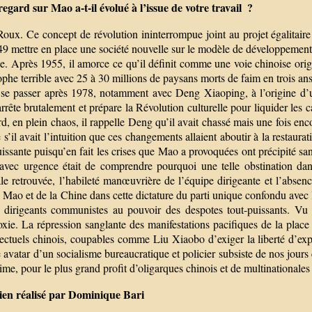
regard sur Mao a-t-il évolué à l’issue de votre travail ?
oux. Ce concept de révolution ininterrompue joint au projet égalitaire
9 mettre en place une société nouvelle sur le modèle de développement s
e. Après 1955, il amorce ce qu’il définit comme une voie chinoise orig
ophe terrible avec 25 à 30 millions de paysans morts de faim en trois an
 se passer après 1978, notamment avec Deng Xiaoping, à l’origine d’u
arrête brutalement et prépare la Révolution culturelle pour liquider le
rd, en plein chaos, il rappelle Deng qu’il avait chassé mais une fois enc
’il avait l’intuition que ces changements allaient aboutir à la restaura
issante puisqu’en fait les crises que Mao a provoquées ont précipité san
avec urgence était de comprendre pourquoi une telle obstination dans
le retrouvée, l’habileté manœuvrière de l’équipe dirigeante et l’absence
 Mao et de la Chine dans cette dictature du parti unique confondu avec l
 dirigeants communistes au pouvoir des despotes tout-puissants. Vu 
oxie. La répression sanglante des manifestations pacifiques de la plac
lectuels chinois, coupables comme Liu Xiaobo d’exiger la liberté d’exp
vatar d’un socialisme bureaucratique et policier subsiste de nos jours e
time, pour le plus grand profit d’oligarques chinois et de multinationales
ien réalisé par Dominique Bari