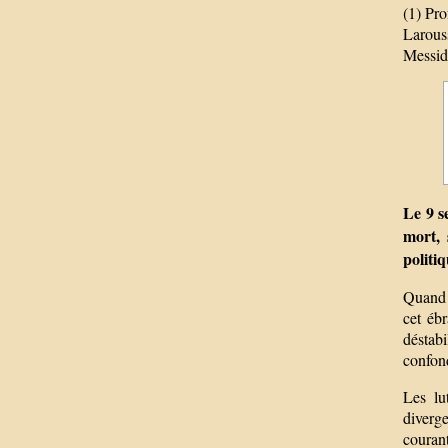
(1) Pro
Larous
Messido
Le 9 s
mort, 
politiq
Quand l
cet éb
déstabi
confon
Les lu
diverg
couran