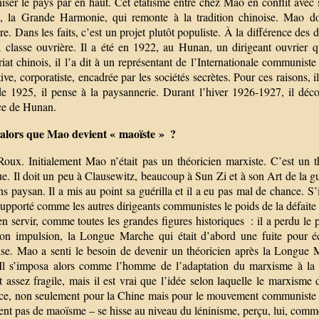
ser le pays par en haut. Cet étatisme entre chez Mao en conflit avec s
s, la Grande Harmonie, qui remonte à la tradition chinoise. Mao do
ire. Dans les faits, c’est un projet plutôt populiste. À la différence 
a classe ouvrière. Il a été en 1922, au Hunan, un dirigeant ouvrier q
riat chinois, il l’a dit à un représentant de l’Internationale communist
ve, corporatiste, encadrée par les sociétés secrètes. Pour ces raisons, i
 de 1925, il pense à la paysannerie. Durant l’hiver 1926-1927, il dé
ce de Hunan.
 alors que Mao devient « maoïste » ?
oux. Initialement Mao n’était pas un théoricien marxiste. C’est un thé
ue. Il doit un peu à Clausewitz, beaucoup à Sun Zi et à son Art de la gu
s paysan. Il a mis au point sa guérilla et il a eu pas mal de chance. S’
supporté comme les autres dirigeants communistes le poids de la défaite
’en servir, comme toutes les grandes figures historiques : il a perdu 
on impulsion, la Longue Marche qui était d’abord une fuite pour éc
ise. Mao a senti le besoin de devenir un théoricien après la Longue
Il s’imposa alors comme l’homme de l’adaptation du marxisme à la ré
 assez fragile, mais il est vrai que l’idée selon laquelle le marxisme 
ice, non seulement pour la Chine mais pour le mouvement communiste 
ent pas de maoïsme – se hisse au niveau du léninisme, perçu, lui, comm