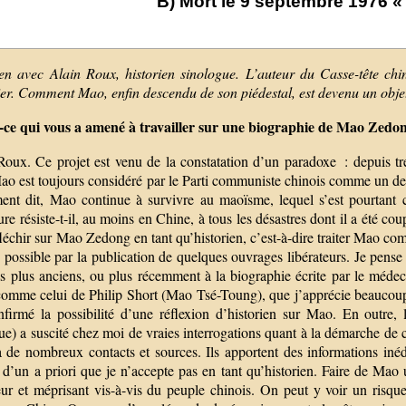
B) Mort le 9 septembre 1976 
ien avec Alain Roux, historien sinologue. L’auteur du Casse-tête ch
er. Comment Mao, enfin descendu de son piédestal, est devenu un obje
-ce qui vous a amené à travailler sur une biographie de Mao Zedon
Roux. Ce projet est venu de la constatation d’un paradoxe : depuis tr
ao est toujours considéré par le Parti communiste chinois comme un de 
ent dit, Mao continue à survivre au maoïsme, lequel s’est pourtant
re résiste-t-il, au moins en Chine, à tous les désastres dont il a été cou
léchir sur Mao Zedong en tant qu’historien, c’est-à-dire traiter Mao co
 possible par la publication de quelques ouvrages libérateurs. Je pens
es plus anciens, ou plus récemment à la biographie écrite par le méde
 comme celui de Philip Short (Mao Tsé-Toung), que j’apprécie beaucoup 
nfirmé la possibilité d’une réflexion d’historien sur Mao. En outre,
e) a suscité chez moi de vraies interrogations quant à la démarche de c
à de nombreux contacts et sources. Ils apportent des informations iné
t d’un a priori que je n’accepte pas en tant qu’historien. Faire de Ma
eur et méprisant vis-à-vis du peuple chinois. On peut y voir un risque