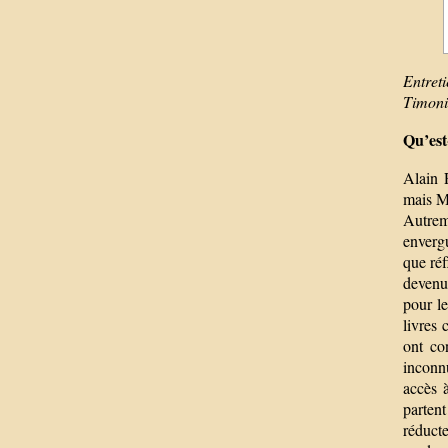
Entret
Timoni
Qu’est
Alain 
mais M
Autrem
envergu
que réf
devenu
pour l
livres
ont co
inconnu
accès 
parten
réduct