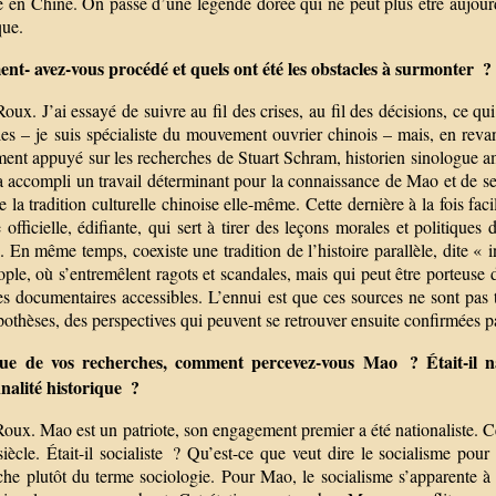
e en Chine. On passe d’une légende dorée qui ne peut plus être aujour
que.
t- avez-vous procédé et quels ont été les obstacles à surmonter ?
oux. J’ai essayé de suivre au fil des crises, au fil des décisions, ce q
es – je suis spécialiste du mouvement ouvrier chinois – mais, en revanc
nt appuyé sur les recherches de Stuart Schram, historien sinologue amé
 accompli un travail déterminant pour la connaissance de Mao et de ses
e la tradition culturelle chinoise elle-même. Cette dernière à la fois fac
e officielle, édifiante, qui sert à tirer des leçons morales et politiq
. En même temps, coexiste une tradition de l’histoire parallèle, dite « 
ople, où s’entremêlent ragots et scandales, mais qui peut être porteuse 
s documentaires accessibles. L’ennui est que ces sources ne sont pas tou
othèses, des perspectives qui peuvent se retrouver ensuite confirmées p
sue de vos recherches, comment percevez-vous Mao ? Était-il nat
nalité historique ?
oux. Mao est un patriote, son engagement premier a été nationaliste. C
iècle. Était-il socialiste ? Qu’est-ce que veut dire le socialisme pou
he plutôt du terme sociologie. Pour Mao, le socialisme s’apparente à l’