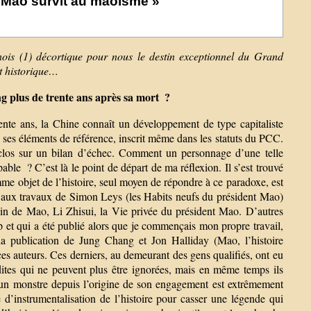
« Mao survit au maoïsme »
inois (1) décortique pour nous le destin exceptionnel du Grand
t historique…
g plus de trente ans après sa mort ?
ente ans, la Chine connaît un développement de type capitaliste
ses éléments de référence, inscrit même dans les statuts du PCC.
 clos sur un bilan d’échec. Comment un personnage d’une telle
pable ? C’est là le point de départ de ma réflexion. Il s’est trouvé
mme objet de l’histoire, seul moyen de répondre à ce paradoxe, est
e aux travaux de Simon Leys (les Habits neufs du président Mao)
cin de Mao, Li Zhisui, la Vie privée du président Mao. D’autres
et qui a été publié alors que je commençais mon propre travail,
 la publication de Jung Chang et Jon Halliday (Mao, l’histoire
es auteurs. Ces derniers, au demeurant des gens qualifiés, ont eu
dites qui ne peuvent plus être ignorées, mais en même temps ils
o un monstre depuis l’origine de son engagement est extrêmement
 d’instrumentalisation de l’histoire pour casser une légende qui