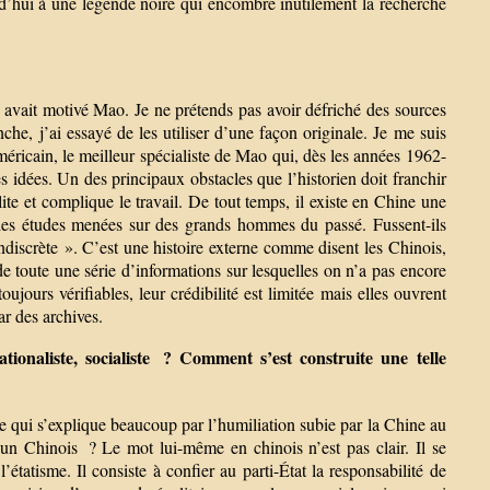
d’hui à une légende noire qui encombre inutilement la recherche
ui avait motivé Mao. Je ne prétends pas avoir défriché des sources
he, j’ai essayé de les utiliser d’une façon originale. Je me suis
ricain, le meilleur spécialiste de Mao qui, dès les années 1962-
 idées. Un des principaux obstacles que l’historien doit franchir
ilite et complique le travail. De tout temps, il existe en Chine une
ues des études menées sur des grands hommes du passé. Fussent-ils
indiscrète ». C’est une histoire externe comme disent les Chinois,
de toute une série d’informations sur lesquelles on n’a pas encore
jours vérifiables, leur crédibilité est limitée mais elles ouvrent
ar des archives.
ionaliste, socialiste ? Comment s’est construite une telle
e qui s’explique beaucoup par l’humiliation subie par la Chine au
r un Chinois ? Le mot lui-même en chinois n’est pas clair. Il se
étatisme. Il consiste à confier au parti-État la responsabilité de