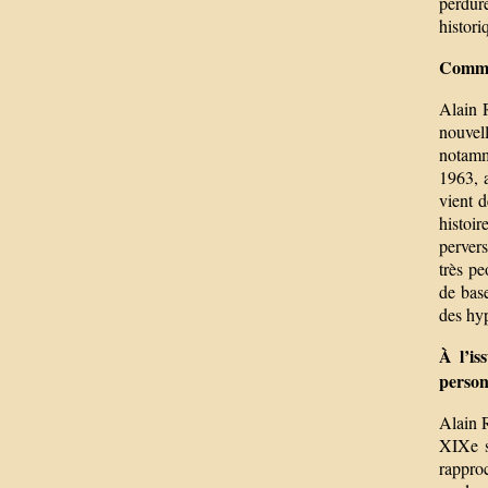
perdur
histori
Commen
Alain R
nouvell
notamme
1963, a
vient d
histoir
pervers
très pe
de base
des hyp
À l’is
person
Alain R
XIXe s
rapproc