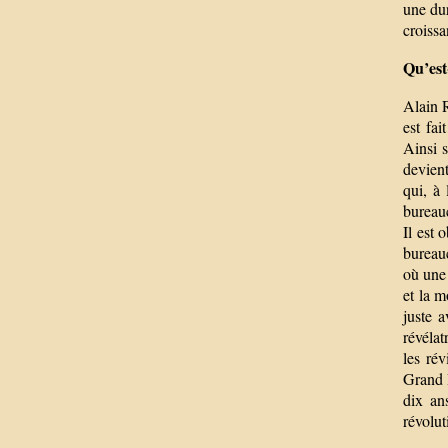
une dur
croissa
Qu’est
Alain 
est fai
Ainsi s
devient
qui, à
bureauc
Il est 
bureauc
où une 
et la m
juste 
révélat
les rév
Grand B
dix an
révolut