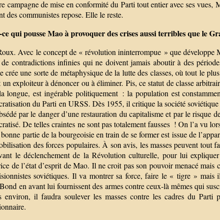
e campagne de mise en conformité du Parti tout entier avec ses vues, Ma
nt des communistes repose. Elle le reste.
-ce qui pousse Mao à provoquer des crises aussi terribles que le G
Roux. Avec le concept de « révolution ininterrompue » que développe M
t de contradictions infinies qui ne doivent jamais aboutir à des périod
e crée une sorte de métaphysique de la lutte des classes, où tout le pl
 un exploiteur à dénoncer ou à éliminer. Pis, ce statut de classe arbitra
 la longue, est ingérable politiquement : la population est constam
ratisation du Parti en URSS. Dès 1955, il critique la société soviétique
obsédé par le danger d’une restauration du capitalisme et par le risque 
ratisé. De telles craintes ne sont pas totalement fausses ! On l’a vu lo
bonne partie de la bourgeoisie en train de se former est issue de l’appa
obilisation des forces populaires. À son avis, les masses peuvent tout fa
avant le déclenchement de la Révolution culturelle, pour lui explique
rice de l’état d’esprit de Mao. Il ne croit pas son pouvoir menacé mais
isionnistes soviétiques. Il va montrer sa force, faire le « tigre » mais
ond en avant lui fournissent des armes contre ceux-là mêmes qui suscite
s environ, il faudra soulever les masses contre les cadres du Parti p
ionnaire.