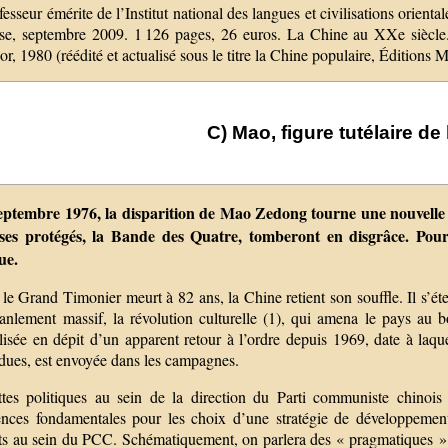
fesseur émérite de l’Institut national des langues et civilisations orienta
se, septembre 2009. 1 126 pages, 26 euros. La Chine au XXe siècle.
r, 1980 (réédité et actualisé sous le titre la Chine populaire, Édition
C) Mao, figure tutélaire de
eptembre 1976, la disparition de Mao Zedong tourne une nouvelle 
ses protégés, la Bande des Quatre, tomberont en disgrâce. Pour
ue.
e Grand Timonier meurt à 82 ans, la Chine retient son souffle. Il s’éte
ranlement massif, la révolution culturelle (1), qui amena le pays au 
lisée en dépit d’un apparent retour à l’ordre depuis 1969, date à laqu
dues, est envoyée dans les campagnes.
ttes politiques au sein de la direction du Parti communiste chinoi
ences fondamentales pour les choix d’une stratégie de développement
ts au sein du PCC. Schématiquement, on parlera des « pragmatiques » 