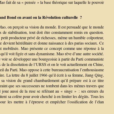
o fait de sa « pensée » la base théorique sur laquelle le pouvoir
rand Bond en avant ou la Révolution culturelle ?
ao, on perçoit sa vision du monde. Il est persuadé que le monde
es de stabilisation, tout doit être constamment remis en question.
us petit producteur privé de richesses, même un humble colporteur,
ire devient héréditaire et donne naissance à des parias sociaux. Ce
ment mobilisée. Mao présente ce concept comme une réponse à la
 qu’il voit figée et sans dynamisme. Mao rêve d’une autre société.
de voir se développer une bourgeoisie à partir du Parti communiste
rs de la dissolution de l’URSS et on le voit actuellement en Chine,
reil du Parti. Mao oppose à cette bureaucratisation l’enthousiasme
ire. La lettre du 8 juillet 1966 qu’il écrit à sa femme, Jiang Qing,
r sa vision du grand chambardement qu’il prépare est à ce titre
 craint que ses successeurs ne tombent dans les mêmes travers que
 il joue aussi de la ruse se référant au « singe » : ses erreurs du
nt sa colère pour avoir cherché à en limiter les dégâts. Tous les
our les mettre à l’épreuve et empêcher l’ossification de l’élan