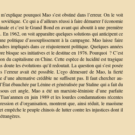
 m’explique pourquoi Mao s’est obstiné dans l’erreur. On le voit
oviétique. Ce qui a d’ailleurs réussi à faire démarrer l’économie
inale et c’est le Grand Bond en avant qui aboutit à une première
s. En 1962, on voit apparaître quelques solutions qui anticipent ce
ne politique d’assouplissement à la campagne. Mao laisse faire
s cadres impliqués dans ce réajustement politique. Quelques années
ore bloque ses initiatives et le destitue en 1976. Pourquoi ? C’est
tion du capitalisme en Chine. Cette espèce de lucidité est tragique
s doute les évolutions qu’il redoutait. La question qui s’est posée
 l’erreur avait été possible. L’ego démesuré de Mao, la fierté
 d’une alternative crédible ne suffisent pas. Il faut chercher au-
’État ébauchée par Lénine et généralisée par Staline qui a fait du
sous cet angle, Mao a été un marxiste-léniniste d’une parfaite
e Tian’anmen en juin 1989 et les lourdes condamnations récentes
ression et d’organisation, montrent que, ainsi réduit, le maoïsme
t empêche le peuple chinois de lutter contre les injustices dont il
 étrangères.