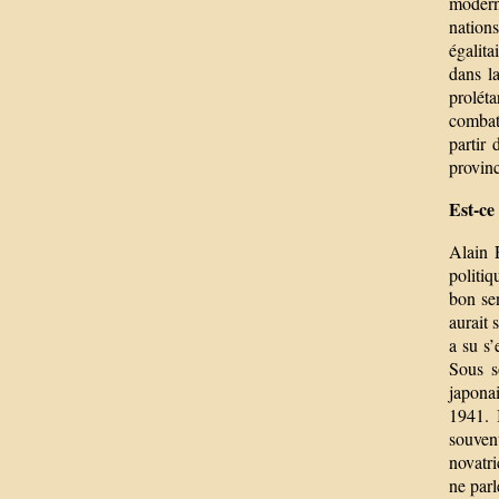
moderni
nation
égalita
dans l
proléta
combati
partir
provin
Est-ce
Alain R
politiq
bon sen
aurait 
a su s
Sous s
japona
1941. 
souvent
novatr
ne parl