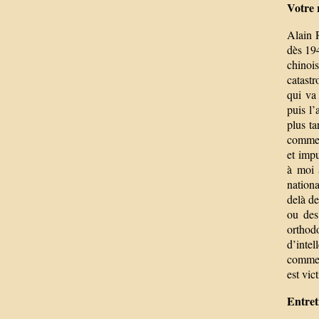
Votre 
Alain R
dès 194
chinois
catastr
qui va
puis l’
plus ta
comme s
et impu
à moi 
nationa
delà de
ou des
orthod
d’intel
comme a
est vic
Entret