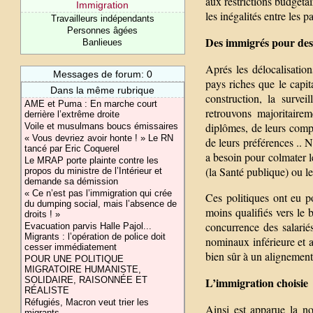
aux restrictions budgéta
Immigration
les inégalités entre les p
Travailleurs indépendants
Personnes âgées
Des immigrés pour des 
Banlieues
Aprés les délocalisations
Messages de forum: 0
pays riches que le capit
Dans la même rubrique
construction, la surveil
AME et Puma : En marche court
retrouvons majoritaire
derrière l’extrême droite
diplômes, de leurs comp
Voile et musulmans boucs émissaires
« Vous devriez avoir honte ! » Le RN
de leurs préférences .. 
tancé par Eric Coquerel
a besoin pour colmater 
Le MRAP porte plainte contre les
(la Santé publique) ou l
propos du ministre de l’Intérieur et
demande sa démission
« Ce n’est pas l’immigration qui crée
Ces politiques ont eu po
du dumping social, mais l’absence de
moins qualifiés vers le
droits ! »
concurrence des salarié
Evacuation parvis Halle Pajol...
Migrants : l’opération de police doit
nominaux inférieure et 
cesser immédiatement
bien sûr à un alignement 
POUR UNE POLITIQUE
MIGRATOIRE HUMANISTE,
SOLIDAIRE, RAISONNÉE ET
L’immigration choisie
RÉALISTE
Réfugiés, Macron veut trier les
Ainsi est apparue la n
migrants.