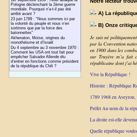
Notre lecteur trouv
Pologne déclenchant la 2ème guerre
mondiale. Pourquoi n’a-t-il pas été
A) La république
arrêté avant ?
23 juin 1789 : "Nous sommes ici par
la volonté du peuple et nous n’en
B) Onze critique
sortirons que par la force des
baïonnettes"
Je suis né politiquemen
Akhenaton, Moïse, origines du
monothéisme et d’Israël
par la Convention nati
Du 4 septembre au 3 novembre 1970 :
en 1900 dans les combat
Comment les USA ont tout fait pour
sur Truyère m’a fait 
empêcher Salvador Allende élu
d’entrer en fonctions comme président
républicaine dont j’ai hér
de la république du Chili ?
Vive la République !
Histoire : République R
1789 1968 en Aveyron, u
Préfet Au nom de la rép
La droite est-elle deven
Quelle république voulo