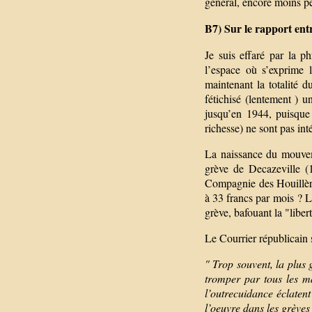
général, encore moins pe
B7) Sur le rapport ent
Je suis effaré par la p
l’espace où s’exprime 
maintenant la totalité d
fétichisé (lentement ) 
jusqu’en 1944, puisque 
richesse) ne sont pas int
La naissance du mouveme
grève de Decazeville (1
Compagnie des Houillères
à 33 francs par mois ? L
grève, bafouant la "libert
Le Courrier républicain s
" Trop souvent, la plus 
tromper par tous les m
l’outrecuidance éclaten
l’oeuvre dans les grèves