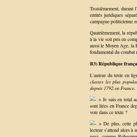
Troisièmement, durant l’
entités juridiques sép
campagne politicienne ma
Quatrièmement, la républ
à la vie soit pris en com
aussi le Moyen Age, la R
fondamental du combat r
B3) République françai
L’auteur du texte en li
classes les plus popula
depuis 1792 en France.
> Je suis en total ac
sont liées en France dep
vote dans ce texte ?
> De plus, cette ph
lecteur s’attend alors à
pays, comme Robespierr