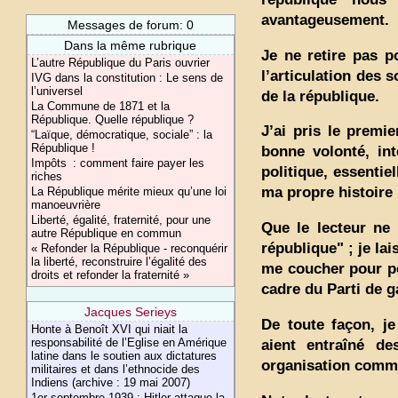
avantageusement.
Messages de forum: 0
Dans la même rubrique
Je ne retire pas p
L’autre République du Paris ouvrier
l’articulation des 
IVG dans la constitution : Le sens de
l’universel
de la république.
La Commune de 1871 et la
République. Quelle république ?
J’ai pris le premi
“Laïque, démocratique, sociale” : la
République !
bonne volonté, int
Impôts : comment faire payer les
politique, essentie
riches
ma propre histoire p
La République mérite mieux qu’une loi
manoeuvrière
Liberté, égalité, fraternité, pour une
Que le lecteur ne 
autre République en commun
république" ; je la
« Refonder la République - reconquérir
la liberté, reconstruire l’égalité des
me coucher pour po
droits et refonder la fraternité »
cadre du Parti de 
Jacques Serieys
De toute façon, je
Honte à Benoît XVI qui niait la
responsabilité de l’Eglise en Amérique
aient entraîné de
latine dans le soutien aux dictatures
organisation commun
militaires et dans l’ethnocide des
Indiens (archive : 19 mai 2007)
1er septembre 1939 : Hitler attaque la