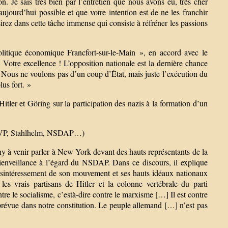
. Je sais très bien par l’entretien que nous avons eu, très cher
aujourd’hui possible et que votre intention est de ne les franchir
irez dans cette tâche immense qui consiste à réfréner les passions
litique économique Francfort-sur-le-Main », en accord avec le
 Votre excellence ! L’opposition nationale est la dernière chance
Nous ne voulons pas d’un coup d’État, mais juste l’exécution du
lus fort. »
ler et Göring sur la participation des nazis à la formation d’un
DNVP, Stahlhelm, NSDAP…)
y à venir parler à New York devant des hauts représentants de la
bienveillance à l’égard du NSDAP. Dans ce discours, il explique
 désintéressement de son mouvement et ses hauts idéaux nationaux
 les vrais partisans de Hitler et la colonne vertébrale du parti
tre le socialisme, c’està-dire contre le marxisme […] Il est contre
prévue dans notre constitution. Le peuple allemand […] n’est pas