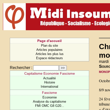
Page d'accueil
Chr
Plan du site
Articles populaires
mo
Articles les plus lus
Espace rédacteurs
mardi
Sour
Rechercher :
monop
Capitalisme Economie Fascisme
Actualité
Octobr
Histoire
International
8/9 no
Fascisme
Economie
24 févr
Analyse du capitalisme
tribun
FMI OMC G8 G20...
« d’exa