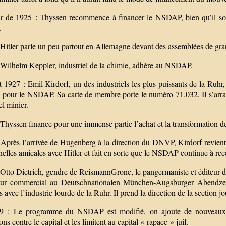
ir de 1925 : Thyssen recommence à financer le NSDAP, bien qu’il soi
.
 Hitler parle un peu partout en Allemagne devant des assemblées de gra
 Wilhelm Keppler, industriel de la chimie, adhère au NSDAP.
et 1927 : Emil Kirdorf, un des industriels les plus puissants de la Ruhr
our le NSDAP. Sa carte de membre porte le numéro 71.032. Il s’arra
el minier.
 Thyssen finance pour une immense partie l’achat et la transformation
 Après l’arrivée de Hugenberg à la direction du DNVP, Kirdorf revien
elles amicales avec Hitler et fait en sorte que le NSDAP continue à rece
Otto Dietrich, gendre de ReismannGrone, le pangermaniste et éditeur du
eur commercial au Deutschnationalen München-Augsburger Abendzei
s avec l’industrie lourde de la Ruhr. Il prend la direction de la section
9 : Le programme du NSDAP est modifié, on ajoute de nouveaux 
ons contre le capital et les limitent au capital « rapace » juif.