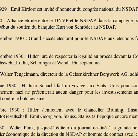
929 : Emil Kirdorf est invité d’honneur du congrès national du NSDA
0 : Alliance étroite entre le DNVP et le NSDAP dans la campagne po
ébut du soutien du banquier Kurt von Schröder au NSDAP.
tembre 1930 : Grand succès électoral pour le NSDAP aux élections féd
embre 1930 : Hitler jure de respecter la légalité au procès devant la C
chswehr, Ludin, Scheringer et Wendt. Fin septembre
 Walter Tengelmann, directeur de la Gelsenkirchner Bergwerk AG, ad
e 1930 : Hjalmar Schacht fait un voyage aux États- Unis pour conva
nement nazi ne présenterait aucun danger pour les investissements am
t contre le bolchevisme.
bre 1930 : Hitler s’entretient avec le chancelier Brüning. En
toGesellschaft, Emil Georg von. Stauss. Stauss (à l’époque encore 
30 : Walter Funk, jusque-là éditeur du journal destiné à la grande 
ller économique de la direction du NSDAP et homme de contact avec les 