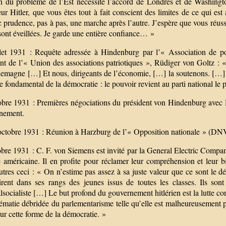
on du problème de l’Est nécessite l’accord de Londres et de Washington
r Hitler, que vous êtes tout à fait conscient des limites de ce qui est 
 prudence, pas à pas, une marche après l’autre. J’espère que vous réuss
sont éveillées. Je garde une entière confiance… »
llet 1931 : Requête adressée à Hindenburg par l’« Association de po
nt de l’« Union des associations patriotiques », Rüdiger von Goltz : «
llemagne […] Et nous, dirigeants de l’économie, […] la soutenons. […] 
e fondamental de la démocratie : le pouvoir revient au parti national le p
bre 1931 : Premières négociations du président von Hindenburg avec Hit
nement.
octobre 1931 : Réunion à Harzburg de l’« Opposition nationale » (
bre 1931 : C. F. von Siemens est invité par la General Electric Compan
e américaine. Il en profite pour réclamer leur compréhension et leur 
autres ceci : « On n’estime pas assez à sa juste valeur que ce sont le
tirent dans ses rangs des jeunes issus de toutes les classes. Ils sont
lsocialiste […] Le but profond du gouvernement hitlérien est la lutte con
rématie débridée du parlementarisme telle qu’elle est malheureusement 
r cette forme de la démocratie. »