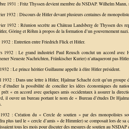
re 1931 : Fritz Thyssen devient membre du NSDAP. Wilhelm Mann, m
ier 1932 : Discours de Hitler devant plusieurs centaines de monopoliste
vier 1932 : Réunion secrète au Chäteau Landsberg de Thyssen des rep
itler, Göring et Röhm à propos de la formation d’un gouvernement nazi
 1932 : Entretien entre Friedrich Flick et Hitler.
s 1932 : Le grand industriel Paul Reusch conclut un accord avec Hi
ner Neueste Nachrichten, Fränkischer Kurier) n’attaqueront pas Hitler 
 1932 : Le prince héritier Guillaume appelle à élire Hitler président.
l 1932 : Dans une lettre à Hitler, Hjalmar Schacht écrit qu’un groupe d
 d’étudier la possibilité de concilier les idées économiques du nation
 prêt « en accord avec quelques amis occidentaux à assurer la directio
ard, il ouvre un bureau portant le nom de « Bureau d’études Dr Hjalma
.
1932 : Création du « Cercle de soutien » par des monopolistes sou
ra plus tard le « cercle d’amis » de Himmler) se composait lors de sa 
issaient tous les mois pour discuter des mesures de soutien au NSDAP et 