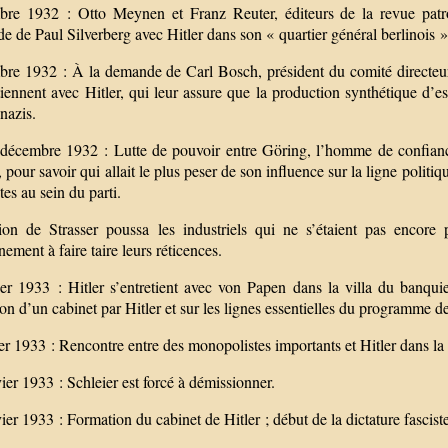
re 1932 : Otto Meynen et Franz Reuter, éditeurs de la revue patrona
 de Paul Silverberg avec Hitler dans son « quartier général berlinois »,
re 1932 : À la demande de Carl Bosch, président du comité directeur 
tiennent avec Hitler, qui leur assure que la production synthétique d’
 nazis.
décembre 1932 : Lutte de pouvoir entre Göring, l’homme de confiance
 pour savoir qui allait le plus peser de son influence sur la ligne politi
tes au sein du parti.
tion de Strasser poussa les industriels qui ne s’étaient pas enc
ement à faire taire leurs réticences.
ier 1933 : Hitler s’entretient avec von Papen dans la villa du banqu
on d’un cabinet par Hitler et sur les lignes essentielles du programme 
er 1933 : Rencontre entre des monopolistes importants et Hitler dans l
ier 1933 : Schleier est forcé à démissionner.
ier 1933 : Formation du cabinet de Hitler ; début de la dictature fascis