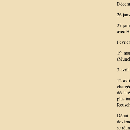
Décemb
26 janv
27 jan
avec H
Février
19 mar
(Münche
3 avril
12 avri
chargée
déclaré
plus t
Reusch
Début 
deviend
se réun