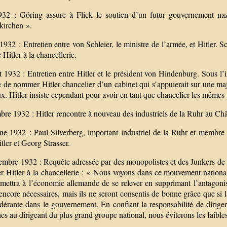
932 : Göring assure à Flick le soutien d’un futur gouvernement nazi
kirchen ».
1932 : Entretien entre von Schleier, le ministre de l’armée, et Hitler. S
itler à la chancellerie.
 1932 : Entretien entre Hitler et le président von Hindenburg. Sous l’i
 de nommer Hitler chancelier d’un cabinet qui s’appuierait sur une maj
x. Hitler insiste cependant pour avoir en tant que chancelier les même
bre 1932 : Hitler rencontre à nouveau des industriels de la Ruhr au Ch
e 1932 : Paul Silverberg, important industriel de la Ruhr et membre 
tler et Georg Strasser.
embre 1932 : Requête adressée par des monopolistes et des Junkers de
 Hitler à la chancellerie : « Nous voyons dans ce mouvement national
rmettra à l’économie allemande de se relever en supprimant l’antagon
encore nécessaires, mais ils ne seront consentis de bonne grâce que si
érante dans le gouvernement. En confiant la responsabilité de diriger 
s au dirigeant du plus grand groupe national, nous éviterons les faibl