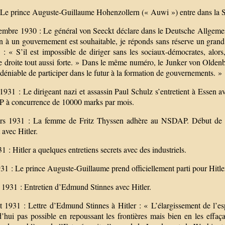
 Le prince Auguste-Guillaume Hohenzollern (« Auwi ») entre dans la 
mbre 1930 : Le général von Seeckt déclare dans le Deutsche Allgemeine 
ien à un gouvernement est souhaitable, je réponds sans réserve un gr
 : « S’il est impossible de diriger sans les sociaux-démocrates, alors
e droite tout aussi forte. » Dans le même numéro, le Junker von Olde
ndéniable de participer dans le futur à la formation de gouvernements. »
931 : Le dirigeant nazi et assassin Paul Schulz s’entretient à Essen a
à concurrence de 10000 marks par mois.
rs 1931 : La femme de Fritz Thyssen adhère au NSDAP. Début de l’é
 avec Hitler.
1 : Hitler a quelques entretiens secrets avec des industriels.
31 : Le prince Auguste-Guillaume prend officiellement parti pour Hitle
n 1931 : Entretien d’Edmund Stinnes avec Hitler.
let 1931 : Lettre d’Edmund Stinnes à Hitler : « L’élargissement de l’e
d’hui pas possible en repoussant les frontières mais bien en les eff