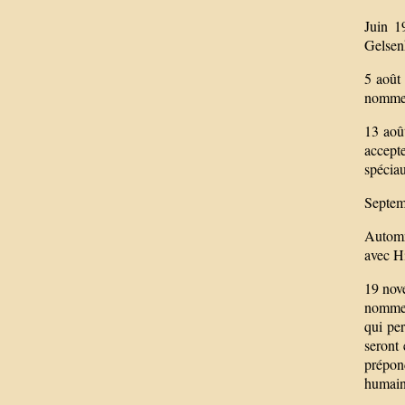
Juin 1
Gelsen
5 août 
nomme H
13 août
accepte
spéciau
Septem
Automn
avec Hi
19 nov
nommer
qui pe
seront 
prépond
humaine