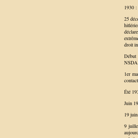
1930 :
25 déce
hitlér
déclare
extrêm
droit i
Début 1
NSDAP 
1er ma
contact
Été 193
Juin 19
19 jui
9 juil
aujour