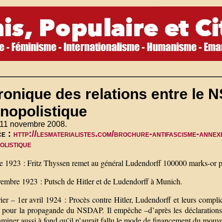
onique des relations entre le N
nopolistique
 11 novembre 2008.
ce :
http://lesmaterialistes.com/brochure-antifascisme-annex
olistique
e 1923 : Fritz Thyssen remet au général Ludendorff 100000 marks-or
vembre 1923 : Putsch de Hitler et de Ludendorff à Munich.
ier – 1er avril 1924 : Procès contre Hitler, Ludendorff et leurs compl
e pour la propagande du NSDAP. Il empêche –d’après les déclaration
miner aussi à fond qu’il n’aurait fallu le mode de financement du mouve