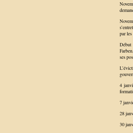
Novemb
demande
Novemb
s’entre
par les
Début 
Farben,
ses pos
L’évic
gouvern
4 janv
formati
7 janvi
28 janv
30 janv