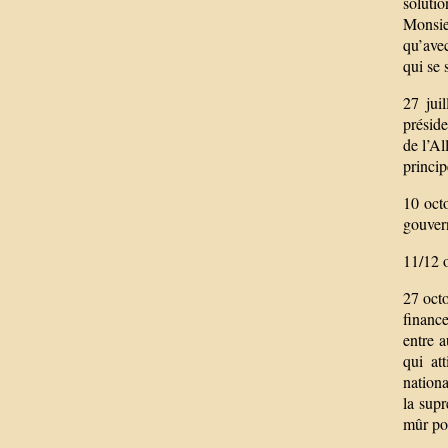
soluti
Monsieu
qu’avec
qui se 
27 jui
préside
de l’A
princip
10 octo
gouver
11/12 
27 octo
financ
entre 
qui at
nationa
la sup
mûr pou