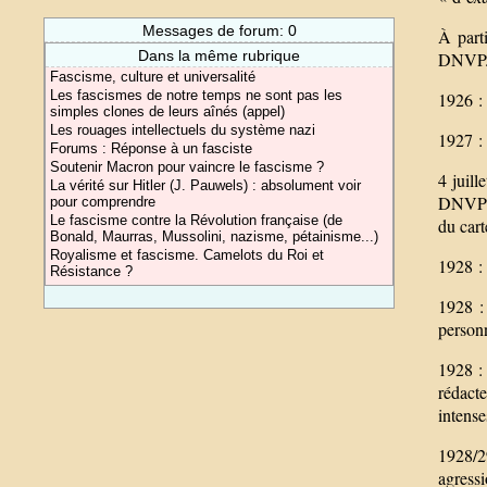
Messages de forum: 0
À part
Dans la même rubrique
DNVP
Fascisme, culture et universalité
Les fascismes de notre temps ne sont pas les
1926 :
simples clones de leurs aînés (appel)
Les rouages intellectuels du système nazi
1927 :
Forums : Réponse à un fasciste
Soutenir Macron pour vaincre le fascisme ?
4 juill
La vérité sur Hitler (J. Pauwels) : absolument voir
DNVP p
pour comprendre
Le fascisme contre la Révolution française (de
du cart
Bonald, Maurras, Mussolini, nazisme, pétainisme...)
Royalisme et fascisme. Camelots du Roi et
1928 :
Résistance ?
1928 :
personn
1928 : 
rédact
intense
1928/2
agressi