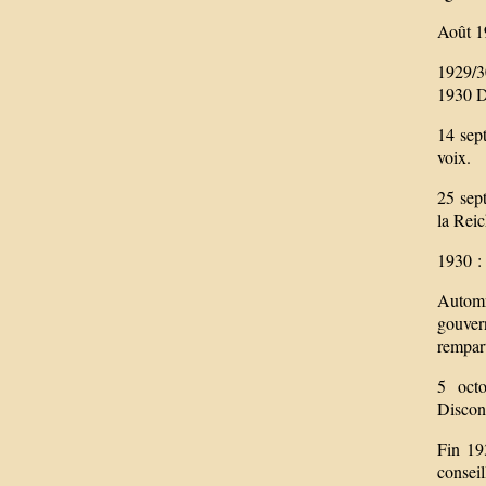
Août 1
1929/3
1930 D
14 sep
voix.
25 sept
la Rei
1930 :
Automn
gouver
rempar
5 octo
Discon
Fin 19
consei